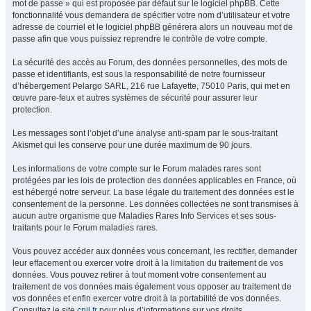
mot de passe » qui est proposée par défaut sur le logiciel phpBB. Cette
fonctionnalité vous demandera de spécifier votre nom d’utilisateur et votre
adresse de courriel et le logiciel phpBB générera alors un nouveau mot de
passe afin que vous puissiez reprendre le contrôle de votre compte.
La sécurité des accès au Forum, des données personnelles, des mots de
passe et identifiants, est sous la responsabilité de notre fournisseur
d’hébergement Pelargo SARL, 216 rue Lafayette, 75010 Paris, qui met en
œuvre pare-feux et autres systèmes de sécurité pour assurer leur
protection.
Les messages sont l’objet d’une analyse anti-spam par le sous-traitant
Akismet qui les conserve pour une durée maximum de 90 jours.
Les informations de votre compte sur le Forum malades rares sont
protégées par les lois de protection des données applicables en France, où
est hébergé notre serveur. La base légale du traitement des données est le
consentement de la personne. Les données collectées ne sont transmises à
aucun autre organisme que Maladies Rares Info Services et ses sous-
traitants pour le Forum maladies rares.
Vous pouvez accéder aux données vous concernant, les rectifier, demander
leur effacement ou exercer votre droit à la limitation du traitement de vos
données. Vous pouvez retirer à tout moment votre consentement au
traitement de vos données mais également vous opposer au traitement de
vos données et enfin exercer votre droit à la portabilité de vos données.
Consultez le site
cnil.fr
pour plus d’informations sur vos droits.