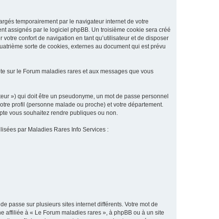
argés temporairement par le navigateur internet de votre
ent assignés par le logiciel phpBB. Un troisième cookie sera créé
 votre confort de navigation en tant qu’utilisateur et de disposer
quatrième sorte de cookies, externes au document qui est prévu
pte sur le Forum maladies rares et aux messages que vous
sateur ») qui doit être un pseudonyme, un mot de passe personnel
votre profil (personne malade ou proche) et votre département.
ompte vous souhaitez rendre publiques ou non.
ilisées par Maladies Rares Info Services :
de passe sur plusieurs sites internet différents. Votre mot de
 affiliée à « Le Forum maladies rares », à phpBB ou à un site