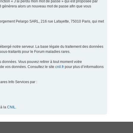
fonction « J’ai perdu mon mot de passe » qui est proposée par
hpBB générera alors un nouveau mot de passe afin que vous
ébergement Pelargo SARL, 216 rue Lafayette, 75010 Paris, qui met
hébergé notre serveur. La base légale du traitement des données
ous-traitants pour le Forum maladies rares.
os données. Vous pouvez retirer à tout moment votre
 de vos données. Consultez le site
cnil.fr
pour plus d’informations
ares Info Services par :
 à la
CNIL
.