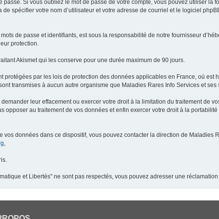
 passe. Si vous oubliez le mot de passe de votre compte, vous pouvez utiliser la 
 de spécifier votre nom d’utilisateur et votre adresse de courriel et le logiciel p
ots de passe et identifiants, est sous la responsabilité de notre fournisseur d’h
eur protection.
raitant Akismet qui les conserve pour une durée maximum de 90 jours.
t protégées par les lois de protection des données applicables en France, où est 
ont transmises à aucun autre organisme que Maladies Rares Info Services et ses s
demander leur effacement ou exercer votre droit à la limitation du traitement de v
pposer au traitement de vos données et enfin exercer votre droit à la portabilité
de vos données dans ce dispositif, vous pouvez contacter la direction de Maladies R
rg
,
is.
ormatique et Libertés" ne sont pas respectés, vous pouvez adresser une réclamation
PROPOS