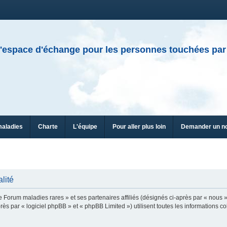
'espace d'échange pour les personnes touchées par
maladies
Charte
L'équipe
Pour aller plus loin
Demander un n
lité
e Forum maladies rares » et ses partenaires affiliés (désignés ci-après par « nous »
ès par « logiciel phpBB » et « phpBB Limited ») utilisent toutes les informations col