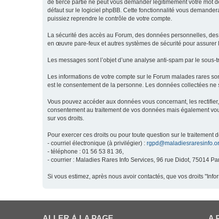
de tierce partie ne peut vous demander légitimement votre mot de
défaut sur le logiciel phpBB. Cette fonctionnalité vous demandera
puissiez reprendre le contrôle de votre compte.
La sécurité des accès au Forum, des données personnelles, des m
en œuvre pare-feux et autres systèmes de sécurité pour assurer l
Les messages sont l’objet d’une analyse anti-spam par le sous-t
Les informations de votre compte sur le Forum malades rares son
est le consentement de la personne. Les données collectées ne s
Vous pouvez accéder aux données vous concernant, les rectifier, 
consentement au traitement de vos données mais également vous o
sur vos droits.
Pour exercer ces droits ou pour toute question sur le traitement 
- courriel électronique (à privilégier) :
rgpd@maladiesraresinfo.o
- téléphone : 01 56 53 81 36,
- courrier : Maladies Rares Info Services, 96 rue Didot, 75014 Par
Si vous estimez, après nous avoir contactés, que vos droits "Inf
ALLER À LA PAGE
A 