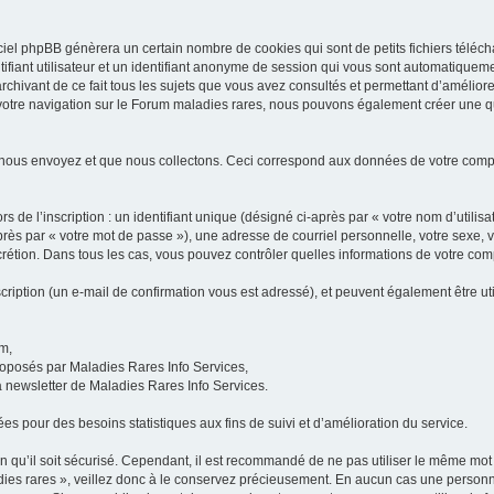
iel phpBB génèrera un certain nombre de cookies qui sont de petits fichiers téléch
ifiant utilisateur et un identifiant anonyme de session qui vous sont automatiquem
rchivant de ce fait tous les sujets que vous avez consultés et permettant d’améliorer
 votre navigation sur le Forum maladies rares, nous pouvons également créer une 
 nous envoyez et que nous collectons. Ceci correspond aux données de votre com
 de l’inscription : un identifiant unique (désigné ci-après par « votre nom d’utili
ès par « votre mot de passe »), une adresse de courriel personnelle, votre sexe, 
iscrétion. Dans tous les cas, vous pouvez contrôler quelles informations de votre c
scription (un e-mail de confirmation vous est adressé), et peuvent également être ut
um,
proposés par Maladies Rares Info Services,
la newsletter de Maladies Rares Info Services.
es pour des besoins statistiques aux fins de suivi et d’amélioration du service.
in qu’il soit sécurisé. Cependant, il est recommandé de ne pas utiliser le même mot 
es rares », veillez donc à le conservez précieusement. En aucun cas une personne