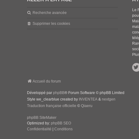
Le 
Recherche avancée
pou
Mala
Supprimer les cookies
mal
con
tél
Rar
soci
Plus
Accueil du forum
Développé par
phpBB
® Forum Software © phpBB Limited
Style we_clearblue created by
INVENTEA
&
nextgen
Traduction française officielle
©
Qiaeru
phpBB SiteMaker
Optimized by:
phpBB SEO
Confidentialité
|
Conditions