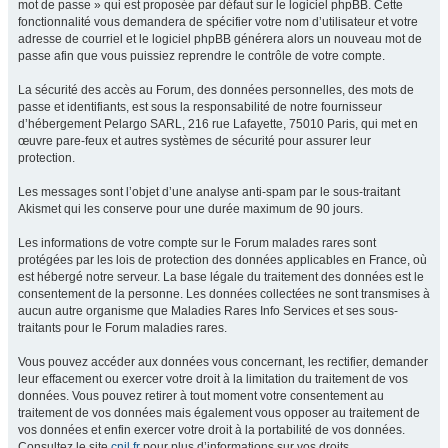
mot de passe » qui est proposée par défaut sur le logiciel phpBB. Cette
fonctionnalité vous demandera de spécifier votre nom d’utilisateur et votre
adresse de courriel et le logiciel phpBB générera alors un nouveau mot de
passe afin que vous puissiez reprendre le contrôle de votre compte.
La sécurité des accès au Forum, des données personnelles, des mots de
passe et identifiants, est sous la responsabilité de notre fournisseur
d’hébergement Pelargo SARL, 216 rue Lafayette, 75010 Paris, qui met en
œuvre pare-feux et autres systèmes de sécurité pour assurer leur
protection.
Les messages sont l’objet d’une analyse anti-spam par le sous-traitant
Akismet qui les conserve pour une durée maximum de 90 jours.
Les informations de votre compte sur le Forum malades rares sont
protégées par les lois de protection des données applicables en France, où
est hébergé notre serveur. La base légale du traitement des données est le
consentement de la personne. Les données collectées ne sont transmises à
aucun autre organisme que Maladies Rares Info Services et ses sous-
traitants pour le Forum maladies rares.
Vous pouvez accéder aux données vous concernant, les rectifier, demander
leur effacement ou exercer votre droit à la limitation du traitement de vos
données. Vous pouvez retirer à tout moment votre consentement au
traitement de vos données mais également vous opposer au traitement de
vos données et enfin exercer votre droit à la portabilité de vos données.
Consultez le site
cnil.fr
pour plus d’informations sur vos droits.