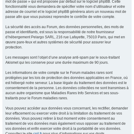
mot de passe » qui est proposée par défaut sur le logiciel phpBB. Cette
fonctionnalité vous demandera de spécifier votre nom d’utilisateur et votre
adresse de courriel et le logiciel phpBB générera alors un nouveau mot de
passe afin que vous puissiez reprendre le contrôle de votre compte.
La sécurité des accès au Forum, des données personnelles, des mots de
passe et identifiants, est sous la responsabilité de notre fournisseur
d’hébergement Pelargo SARL, 216 rue Lafayette, 75010 Paris, qui met en
œuvre pare-feux et autres systèmes de sécurité pour assurer leur
protection.
Les messages sont l’objet d’une analyse anti-spam par le sous-traitant
Akismet qui les conserve pour une durée maximum de 90 jours.
Les informations de votre compte sur le Forum malades rares sont
protégées par les lois de protection des données applicables en France, où
est hébergé notre serveur. La base légale du traitement des données est le
consentement de la personne. Les données collectées ne sont transmises à
aucun autre organisme que Maladies Rares Info Services et ses sous-
traitants pour le Forum maladies rares.
Vous pouvez accéder aux données vous concernant, les rectifier, demander
leur effacement ou exercer votre droit à la limitation du traitement de vos
données. Vous pouvez retirer à tout moment votre consentement au
traitement de vos données mais également vous opposer au traitement de
vos données et enfin exercer votre droit à la portabilité de vos données.
Consultez le site
cnil.fr
pour plus d’informations sur vos droits.