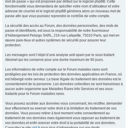
mot de passe » qui est proposée par défaut sur le logiciel phpBB. Cette
fonctionnalité vous demandera de spécifier votre nom d’utilisateur et votre
adresse de courriel et le logiciel phpBB générera alors un nouveau mot de
passe afin que vous puissiez reprendre le contrôle de votre compte.
La sécurité des accès au Forum, des données personnelles, des mots de
passe et identifiants, est sous la responsabilité de notre fournisseur
d’hébergement Pelargo SARL, 216 rue Lafayette, 75010 Paris, qui met en
œuvre pare-feux et autres systèmes de sécurité pour assurer leur
protection.
Les messages sont l’objet d’une analyse anti-spam par le sous-traitant
Akismet qui les conserve pour une durée maximum de 90 jours.
Les informations de votre compte sur le Forum malades rares sont
protégées par les lois de protection des données applicables en France, où
est hébergé notre serveur. La base légale du traitement des données est le
consentement de la personne. Les données collectées ne sont transmises à
aucun autre organisme que Maladies Rares Info Services et ses sous-
traitants pour le Forum maladies rares.
Vous pouvez accéder aux données vous concernant, les rectifier, demander
leur effacement ou exercer votre droit à la limitation du traitement de vos
données. Vous pouvez retirer à tout moment votre consentement au
traitement de vos données mais également vous opposer au traitement de
vos données et enfin exercer votre droit à la portabilité de vos données.
Consultez le site
cnil.fr
pour plus d’informations sur vos droits.