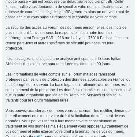
mot de passe » qui est proposée par défaut sur le logiciel phpBB. Cette
fonctionnalité vous demandera de spécifier votre nom d’utilisateur et votre
adresse de courriel et le logiciel phpBB générera alors un nouveau mot de
passe afin que vous puissiez reprendre le contrôle de votre compte.
La sécurité des accès au Forum, des données personnelles, des mots de
passe et identifiants, est sous la responsabilité de notre fournisseur
d’hébergement Pelargo SARL, 216 rue Lafayette, 75010 Paris, qui met en
œuvre pare-feux et autres systèmes de sécurité pour assurer leur
protection.
Les messages sont l’objet d’une analyse anti-spam par le sous-traitant
Akismet qui les conserve pour une durée maximum de 90 jours.
Les informations de votre compte sur le Forum malades rares sont
protégées par les lois de protection des données applicables en France, où
est hébergé notre serveur. La base légale du traitement des données est le
consentement de la personne. Les données collectées ne sont transmises à
aucun autre organisme que Maladies Rares Info Services et ses sous-
traitants pour le Forum maladies rares.
Vous pouvez accéder aux données vous concernant, les rectifier, demander
leur effacement ou exercer votre droit à la limitation du traitement de vos
données. Vous pouvez retirer à tout moment votre consentement au
traitement de vos données mais également vous opposer au traitement de
vos données et enfin exercer votre droit à la portabilité de vos données.
Consultez le site
cnil.fr
pour plus d’informations sur vos droits.