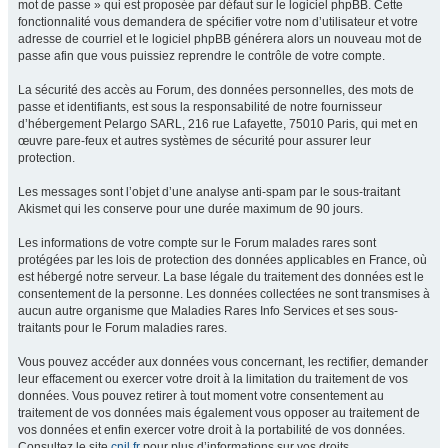
mot de passe » qui est proposée par défaut sur le logiciel phpBB. Cette
fonctionnalité vous demandera de spécifier votre nom d’utilisateur et votre
adresse de courriel et le logiciel phpBB générera alors un nouveau mot de
passe afin que vous puissiez reprendre le contrôle de votre compte.
La sécurité des accès au Forum, des données personnelles, des mots de
passe et identifiants, est sous la responsabilité de notre fournisseur
d’hébergement Pelargo SARL, 216 rue Lafayette, 75010 Paris, qui met en
œuvre pare-feux et autres systèmes de sécurité pour assurer leur
protection.
Les messages sont l’objet d’une analyse anti-spam par le sous-traitant
Akismet qui les conserve pour une durée maximum de 90 jours.
Les informations de votre compte sur le Forum malades rares sont
protégées par les lois de protection des données applicables en France, où
est hébergé notre serveur. La base légale du traitement des données est le
consentement de la personne. Les données collectées ne sont transmises à
aucun autre organisme que Maladies Rares Info Services et ses sous-
traitants pour le Forum maladies rares.
Vous pouvez accéder aux données vous concernant, les rectifier, demander
leur effacement ou exercer votre droit à la limitation du traitement de vos
données. Vous pouvez retirer à tout moment votre consentement au
traitement de vos données mais également vous opposer au traitement de
vos données et enfin exercer votre droit à la portabilité de vos données.
Consultez le site
cnil.fr
pour plus d’informations sur vos droits.