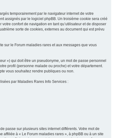
argés temporairement par le navigateur internet de votre
ent assignés par le logiciel phpBB. Un troisième cookie sera créé
 votre confort de navigation en tant qu’utilisateur et de disposer
quatrième sorte de cookies, externes au document qui est prévu
pte sur le Forum maladies rares et aux messages que vous
sateur ») qui doit être un pseudonyme, un mot de passe personnel
votre profil (personne malade ou proche) et votre département.
ompte vous souhaitez rendre publiques ou non.
ilisées par Maladies Rares Info Services :
de passe sur plusieurs sites internet différents. Votre mot de
 affiliée à « Le Forum maladies rares », à phpBB ou à un site