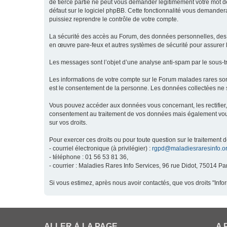
de tierce partie ne peut vous demander légitimement votre mot de
défaut sur le logiciel phpBB. Cette fonctionnalité vous demandera
puissiez reprendre le contrôle de votre compte.
La sécurité des accès au Forum, des données personnelles, des m
en œuvre pare-feux et autres systèmes de sécurité pour assurer l
Les messages sont l’objet d’une analyse anti-spam par le sous-t
Les informations de votre compte sur le Forum malades rares son
est le consentement de la personne. Les données collectées ne s
Vous pouvez accéder aux données vous concernant, les rectifier, 
consentement au traitement de vos données mais également vous o
sur vos droits.
Pour exercer ces droits ou pour toute question sur le traitement 
- courriel électronique (à privilégier) :
rgpd@maladiesraresinfo.o
- téléphone : 01 56 53 81 36,
- courrier : Maladies Rares Info Services, 96 rue Didot, 75014 Par
Si vous estimez, après nous avoir contactés, que vos droits "Inf
ALLER À LA PAGE
A 