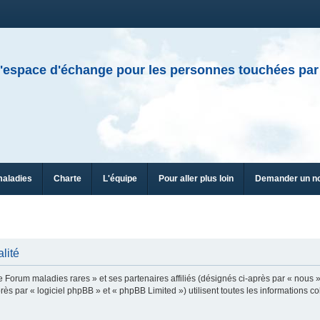
'espace d'échange pour les personnes touchées par
maladies
Charte
L'équipe
Pour aller plus loin
Demander un n
lité
e Forum maladies rares » et ses partenaires affiliés (désignés ci-après par « nous »
ès par « logiciel phpBB » et « phpBB Limited ») utilisent toutes les informations col