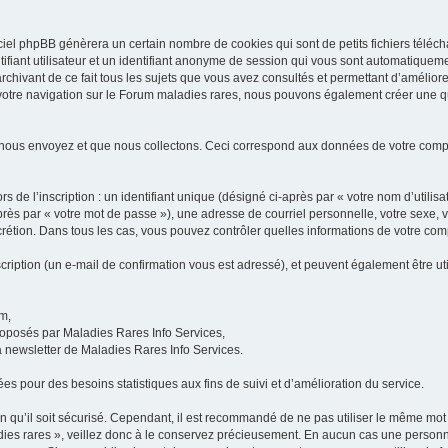
iel phpBB génèrera un certain nombre de cookies qui sont de petits fichiers téléch
ifiant utilisateur et un identifiant anonyme de session qui vous sont automatiquem
rchivant de ce fait tous les sujets que vous avez consultés et permettant d’améliorer
 votre navigation sur le Forum maladies rares, nous pouvons également créer une 
 nous envoyez et que nous collectons. Ceci correspond aux données de votre com
 de l’inscription : un identifiant unique (désigné ci-après par « votre nom d’utili
ès par « votre mot de passe »), une adresse de courriel personnelle, votre sexe, 
iscrétion. Dans tous les cas, vous pouvez contrôler quelles informations de votre c
scription (un e-mail de confirmation vous est adressé), et peuvent également être ut
um,
proposés par Maladies Rares Info Services,
la newsletter de Maladies Rares Info Services.
es pour des besoins statistiques aux fins de suivi et d’amélioration du service.
in qu’il soit sécurisé. Cependant, il est recommandé de ne pas utiliser le même mot 
es rares », veillez donc à le conservez précieusement. En aucun cas une personne