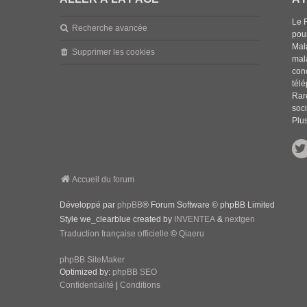
Le 
Recherche avancée
pou
Mala
Supprimer les cookies
mal
con
tél
Rar
soci
Plus
Accueil du forum
Développé par
phpBB
® Forum Software © phpBB Limited
Style we_clearblue created by
INVENTEA
&
nextgen
Traduction française officielle
©
Qiaeru
phpBB SiteMaker
Optimized by:
phpBB SEO
Confidentialité
|
Conditions