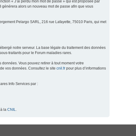
fonction « J’ai perdu mon mot de passe » qui est proposée par
hpBB générera alors un nouveau mot de passe afin que vous
ébergement Pelargo SARL, 216 rue Lafayette, 75010 Paris, qui met
hébergé notre serveur. La base légale du traitement des données
ous-traitants pour le Forum maladies rares.
os données. Vous pouvez retirer à tout moment votre
 de vos données. Consultez le site
cnil.fr
pour plus d’informations
ares Info Services par :
 à la
CNIL
.