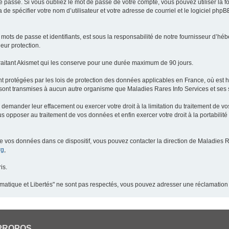
 passe. Si vous oubliez le mot de passe de votre compte, vous pouvez utiliser la 
 de spécifier votre nom d’utilisateur et votre adresse de courriel et le logiciel p
ots de passe et identifiants, est sous la responsabilité de notre fournisseur d’h
eur protection.
raitant Akismet qui les conserve pour une durée maximum de 90 jours.
t protégées par les lois de protection des données applicables en France, où est 
ont transmises à aucun autre organisme que Maladies Rares Info Services et ses s
demander leur effacement ou exercer votre droit à la limitation du traitement de v
pposer au traitement de vos données et enfin exercer votre droit à la portabilité
de vos données dans ce dispositif, vous pouvez contacter la direction de Maladies R
rg
,
is.
ormatique et Libertés" ne sont pas respectés, vous pouvez adresser une réclamation
PROPOS