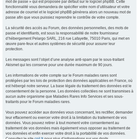
mot de passe » qui est proposée par défaut sur le logiciel phpBB. Cette
fonctionnalité vous demandera de spécifier votre nom d’utilisateur et votre
adresse de courriel et le logiciel phpBB générera alors un nouveau mot de
passe afin que vous puissiez reprendre le contrôle de votre compte.
La sécurité des accès au Forum, des données personnelles, des mots de
passe et identifiants, est sous la responsabilité de notre fournisseur
d’hébergement Pelargo SARL, 216 rue Lafayette, 75010 Paris, qui met en
œuvre pare-feux et autres systèmes de sécurité pour assurer leur
protection.
Les messages sont l’objet d’une analyse anti-spam par le sous-traitant
Akismet qui les conserve pour une durée maximum de 90 jours.
Les informations de votre compte sur le Forum malades rares sont
protégées par les lois de protection des données applicables en France, où
est hébergé notre serveur. La base légale du traitement des données est le
consentement de la personne. Les données collectées ne sont transmises à
aucun autre organisme que Maladies Rares Info Services et ses sous-
traitants pour le Forum maladies rares.
Vous pouvez accéder aux données vous concernant, les rectifier, demander
leur effacement ou exercer votre droit à la limitation du traitement de vos
données. Vous pouvez retirer à tout moment votre consentement au
traitement de vos données mais également vous opposer au traitement de
vos données et enfin exercer votre droit à la portabilité de vos données.
Consultez le site
cnil.fr
pour plus d’informations sur vos droits.