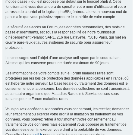
mot de passe » qui est proposée par défaut sur le logiciel phpBB. Cette
fonctionnalité vous demandera de spécifier votre nom d’utilisateur et votre
adresse de courriel et le logiciel phpBB générera alors un nouveau mot de
passe afin que vous puissiez reprendre le contrôle de votre compte.
La sécurité des accès au Forum, des données personnelles, des mots de
passe et identifiants, est sous la responsabilité de notre fournisseur
d’hébergement Pelargo SARL, 216 rue Lafayette, 75010 Paris, qui met en
œuvre pare-feux et autres systèmes de sécurité pour assurer leur
protection.
Les messages sont l’objet d’une analyse anti-spam par le sous-traitant
Akismet qui les conserve pour une durée maximum de 90 jours.
Les informations de votre compte sur le Forum malades rares sont
protégées par les lois de protection des données applicables en France, où
est hébergé notre serveur. La base légale du traitement des données est le
consentement de la personne. Les données collectées ne sont transmises à
aucun autre organisme que Maladies Rares Info Services et ses sous-
traitants pour le Forum maladies rares.
Vous pouvez accéder aux données vous concernant, les rectifier, demander
leur effacement ou exercer votre droit à la limitation du traitement de vos
données. Vous pouvez retirer à tout moment votre consentement au
traitement de vos données mais également vous opposer au traitement de
vos données et enfin exercer votre droit à la portabilité de vos données.
Consultez le site
cnil.fr
pour plus d’informations sur vos droits.