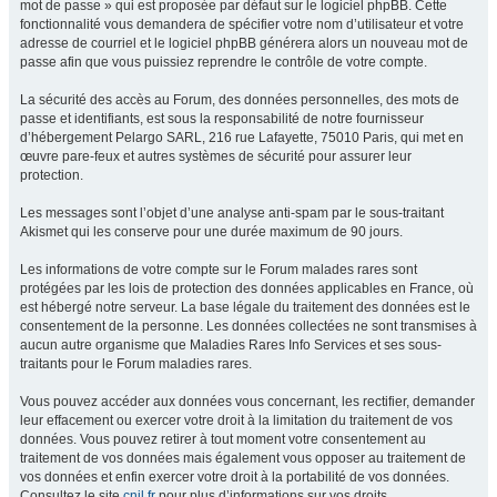
mot de passe » qui est proposée par défaut sur le logiciel phpBB. Cette
fonctionnalité vous demandera de spécifier votre nom d’utilisateur et votre
adresse de courriel et le logiciel phpBB générera alors un nouveau mot de
passe afin que vous puissiez reprendre le contrôle de votre compte.
La sécurité des accès au Forum, des données personnelles, des mots de
passe et identifiants, est sous la responsabilité de notre fournisseur
d’hébergement Pelargo SARL, 216 rue Lafayette, 75010 Paris, qui met en
œuvre pare-feux et autres systèmes de sécurité pour assurer leur
protection.
Les messages sont l’objet d’une analyse anti-spam par le sous-traitant
Akismet qui les conserve pour une durée maximum de 90 jours.
Les informations de votre compte sur le Forum malades rares sont
protégées par les lois de protection des données applicables en France, où
est hébergé notre serveur. La base légale du traitement des données est le
consentement de la personne. Les données collectées ne sont transmises à
aucun autre organisme que Maladies Rares Info Services et ses sous-
traitants pour le Forum maladies rares.
Vous pouvez accéder aux données vous concernant, les rectifier, demander
leur effacement ou exercer votre droit à la limitation du traitement de vos
données. Vous pouvez retirer à tout moment votre consentement au
traitement de vos données mais également vous opposer au traitement de
vos données et enfin exercer votre droit à la portabilité de vos données.
Consultez le site
cnil.fr
pour plus d’informations sur vos droits.