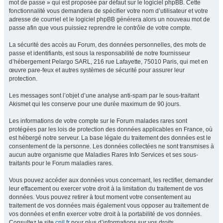
mot de passe » qui est proposée par défaut sur le logiciel phpBB. Cette
fonctionnalité vous demandera de spécifier votre nom d’utilisateur et votre
adresse de courriel et le logiciel phpBB générera alors un nouveau mot de
passe afin que vous puissiez reprendre le contrôle de votre compte.
La sécurité des accès au Forum, des données personnelles, des mots de
passe et identifiants, est sous la responsabilité de notre fournisseur
d’hébergement Pelargo SARL, 216 rue Lafayette, 75010 Paris, qui met en
œuvre pare-feux et autres systèmes de sécurité pour assurer leur
protection.
Les messages sont l’objet d’une analyse anti-spam par le sous-traitant
Akismet qui les conserve pour une durée maximum de 90 jours.
Les informations de votre compte sur le Forum malades rares sont
protégées par les lois de protection des données applicables en France, où
est hébergé notre serveur. La base légale du traitement des données est le
consentement de la personne. Les données collectées ne sont transmises à
aucun autre organisme que Maladies Rares Info Services et ses sous-
traitants pour le Forum maladies rares.
Vous pouvez accéder aux données vous concernant, les rectifier, demander
leur effacement ou exercer votre droit à la limitation du traitement de vos
données. Vous pouvez retirer à tout moment votre consentement au
traitement de vos données mais également vous opposer au traitement de
vos données et enfin exercer votre droit à la portabilité de vos données.
Consultez le site
cnil.fr
pour plus d’informations sur vos droits.