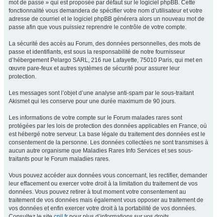
mot de passe » qui est proposée par défaut sur le logiciel phpBB. Cette
fonctionnalité vous demandera de spécifier votre nom d’utilisateur et votre
adresse de courriel et le logiciel phpBB générera alors un nouveau mot de
passe afin que vous puissiez reprendre le contrôle de votre compte.
La sécurité des accès au Forum, des données personnelles, des mots de
passe et identifiants, est sous la responsabilité de notre fournisseur
d’hébergement Pelargo SARL, 216 rue Lafayette, 75010 Paris, qui met en
œuvre pare-feux et autres systèmes de sécurité pour assurer leur
protection.
Les messages sont l’objet d’une analyse anti-spam par le sous-traitant
Akismet qui les conserve pour une durée maximum de 90 jours.
Les informations de votre compte sur le Forum malades rares sont
protégées par les lois de protection des données applicables en France, où
est hébergé notre serveur. La base légale du traitement des données est le
consentement de la personne. Les données collectées ne sont transmises à
aucun autre organisme que Maladies Rares Info Services et ses sous-
traitants pour le Forum maladies rares.
Vous pouvez accéder aux données vous concernant, les rectifier, demander
leur effacement ou exercer votre droit à la limitation du traitement de vos
données. Vous pouvez retirer à tout moment votre consentement au
traitement de vos données mais également vous opposer au traitement de
vos données et enfin exercer votre droit à la portabilité de vos données.
Consultez le site
cnil.fr
pour plus d’informations sur vos droits.