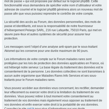
mot de passe » qui est proposée par défaut sur le logiciel phpBB. Cette
fonctionnalité vous demandera de spécifier votre nom d’utilisateur et votre
adresse de courriel et le logiciel phpBB générera alors un nouveau mot de
passe afin que vous puissiez reprendre le contrôle de votre compte.
La sécurité des accès au Forum, des données personnelles, des mots de
passe et identifiants, est sous la responsabilité de notre fournisseur
d’hébergement Pelargo SARL, 216 rue Lafayette, 75010 Paris, qui met en
œuvre pare-feux et autres systèmes de sécurité pour assurer leur
protection.
Les messages sont l’objet d’une analyse anti-spam par le sous-traitant
Akismet qui les conserve pour une durée maximum de 90 jours.
Les informations de votre compte sur le Forum malades rares sont
protégées par les lois de protection des données applicables en France, où
est hébergé notre serveur. La base légale du traitement des données est le
consentement de la personne. Les données collectées ne sont transmises à
aucun autre organisme que Maladies Rares Info Services et ses sous-
traitants pour le Forum maladies rares.
Vous pouvez accéder aux données vous concernant, les rectifier, demander
leur effacement ou exercer votre droit à la limitation du traitement de vos
données. Vous pouvez retirer à tout moment votre consentement au
traitement de vos données mais également vous opposer au traitement de
vos données et enfin exercer votre droit à la portabilité de vos données.
Consultez le site
cnil.fr
pour plus d’informations sur vos droits.