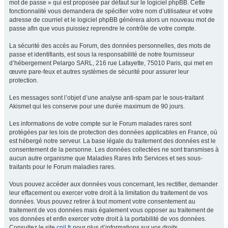
mot de passe » qui est proposée par défaut sur le logiciel phpBB. Cette
fonctionnalité vous demandera de spécifier votre nom d’utilisateur et votre
adresse de courriel et le logiciel phpBB générera alors un nouveau mot de
passe afin que vous puissiez reprendre le contrôle de votre compte.
La sécurité des accès au Forum, des données personnelles, des mots de
passe et identifiants, est sous la responsabilité de notre fournisseur
d’hébergement Pelargo SARL, 216 rue Lafayette, 75010 Paris, qui met en
œuvre pare-feux et autres systèmes de sécurité pour assurer leur
protection.
Les messages sont l’objet d’une analyse anti-spam par le sous-traitant
Akismet qui les conserve pour une durée maximum de 90 jours.
Les informations de votre compte sur le Forum malades rares sont
protégées par les lois de protection des données applicables en France, où
est hébergé notre serveur. La base légale du traitement des données est le
consentement de la personne. Les données collectées ne sont transmises à
aucun autre organisme que Maladies Rares Info Services et ses sous-
traitants pour le Forum maladies rares.
Vous pouvez accéder aux données vous concernant, les rectifier, demander
leur effacement ou exercer votre droit à la limitation du traitement de vos
données. Vous pouvez retirer à tout moment votre consentement au
traitement de vos données mais également vous opposer au traitement de
vos données et enfin exercer votre droit à la portabilité de vos données.
Consultez le site
cnil.fr
pour plus d’informations sur vos droits.