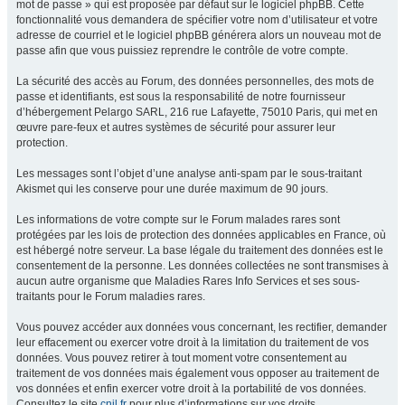
mot de passe » qui est proposée par défaut sur le logiciel phpBB. Cette
fonctionnalité vous demandera de spécifier votre nom d’utilisateur et votre
adresse de courriel et le logiciel phpBB générera alors un nouveau mot de
passe afin que vous puissiez reprendre le contrôle de votre compte.
La sécurité des accès au Forum, des données personnelles, des mots de
passe et identifiants, est sous la responsabilité de notre fournisseur
d’hébergement Pelargo SARL, 216 rue Lafayette, 75010 Paris, qui met en
œuvre pare-feux et autres systèmes de sécurité pour assurer leur
protection.
Les messages sont l’objet d’une analyse anti-spam par le sous-traitant
Akismet qui les conserve pour une durée maximum de 90 jours.
Les informations de votre compte sur le Forum malades rares sont
protégées par les lois de protection des données applicables en France, où
est hébergé notre serveur. La base légale du traitement des données est le
consentement de la personne. Les données collectées ne sont transmises à
aucun autre organisme que Maladies Rares Info Services et ses sous-
traitants pour le Forum maladies rares.
Vous pouvez accéder aux données vous concernant, les rectifier, demander
leur effacement ou exercer votre droit à la limitation du traitement de vos
données. Vous pouvez retirer à tout moment votre consentement au
traitement de vos données mais également vous opposer au traitement de
vos données et enfin exercer votre droit à la portabilité de vos données.
Consultez le site
cnil.fr
pour plus d’informations sur vos droits.