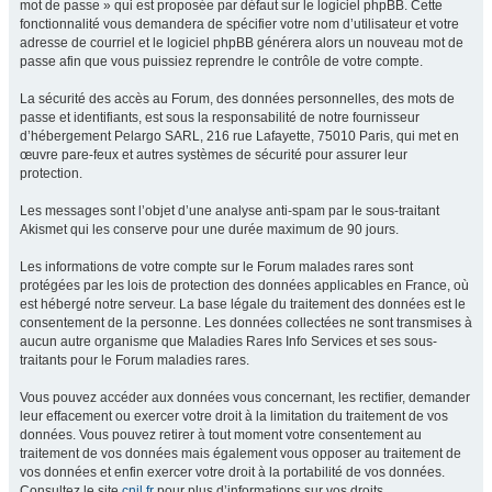
mot de passe » qui est proposée par défaut sur le logiciel phpBB. Cette
fonctionnalité vous demandera de spécifier votre nom d’utilisateur et votre
adresse de courriel et le logiciel phpBB générera alors un nouveau mot de
passe afin que vous puissiez reprendre le contrôle de votre compte.
La sécurité des accès au Forum, des données personnelles, des mots de
passe et identifiants, est sous la responsabilité de notre fournisseur
d’hébergement Pelargo SARL, 216 rue Lafayette, 75010 Paris, qui met en
œuvre pare-feux et autres systèmes de sécurité pour assurer leur
protection.
Les messages sont l’objet d’une analyse anti-spam par le sous-traitant
Akismet qui les conserve pour une durée maximum de 90 jours.
Les informations de votre compte sur le Forum malades rares sont
protégées par les lois de protection des données applicables en France, où
est hébergé notre serveur. La base légale du traitement des données est le
consentement de la personne. Les données collectées ne sont transmises à
aucun autre organisme que Maladies Rares Info Services et ses sous-
traitants pour le Forum maladies rares.
Vous pouvez accéder aux données vous concernant, les rectifier, demander
leur effacement ou exercer votre droit à la limitation du traitement de vos
données. Vous pouvez retirer à tout moment votre consentement au
traitement de vos données mais également vous opposer au traitement de
vos données et enfin exercer votre droit à la portabilité de vos données.
Consultez le site
cnil.fr
pour plus d’informations sur vos droits.