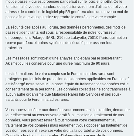
mot de passe » qui est proposée par défaut sur le logiciel phpBB. Cette
fonctionnalité vous demandera de spécifier votre nom d’utilisateur et votre
adresse de courriel et le logiciel phpBB générera alors un nouveau mot de
passe afin que vous puissiez reprendre le contrôle de votre compte.
La sécurité des accès au Forum, des données personnelles, des mots de
passe et identifiants, est sous la responsabilité de notre fournisseur
d’hébergement Pelargo SARL, 216 rue Lafayette, 75010 Paris, qui met en
œuvre pare-feux et autres systèmes de sécurité pour assurer leur
protection.
Les messages sont l’objet d’une analyse anti-spam par le sous-traitant
Akismet qui les conserve pour une durée maximum de 90 jours.
Les informations de votre compte sur le Forum malades rares sont
protégées par les lois de protection des données applicables en France, où
est hébergé notre serveur. La base légale du traitement des données est le
consentement de la personne. Les données collectées ne sont transmises à
aucun autre organisme que Maladies Rares Info Services et ses sous-
traitants pour le Forum maladies rares.
Vous pouvez accéder aux données vous concernant, les rectifier, demander
leur effacement ou exercer votre droit à la limitation du traitement de vos
données. Vous pouvez retirer à tout moment votre consentement au
traitement de vos données mais également vous opposer au traitement de
vos données et enfin exercer votre droit à la portabilité de vos données.
Consultez le site
cnil.fr
pour plus d’informations sur vos droits.