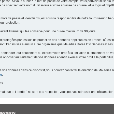
 passe. Si vous oubliez le mot de passe de votre compte, vous pouvez utiliser la 
 de spécifier votre nom d’utilisateur et votre adresse de courriel et le logiciel p
ots de passe et identifiants, est sous la responsabilité de notre fournisseur d’h
eur protection.
raitant Akismet qui les conserve pour une durée maximum de 90 jours.
t protégées par les lois de protection des données applicables en France, où est 
ont transmises à aucun autre organisme que Maladies Rares Info Services et ses s
demander leur effacement ou exercer votre droit à la limitation du traitement de v
pposer au traitement de vos données et enfin exercer votre droit à la portabilité
de vos données dans ce dispositif, vous pouvez contacter la direction de Maladies R
rg
,
is.
ormatique et Libertés" ne sont pas respectés, vous pouvez adresser une réclamation
PROPOS