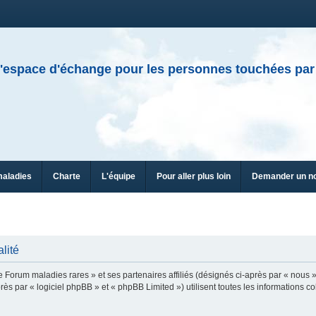
'espace d'échange pour les personnes touchées par
maladies
Charte
L'équipe
Pour aller plus loin
Demander un n
lité
e Forum maladies rares » et ses partenaires affiliés (désignés ci-après par « nous »
ès par « logiciel phpBB » et « phpBB Limited ») utilisent toutes les informations col