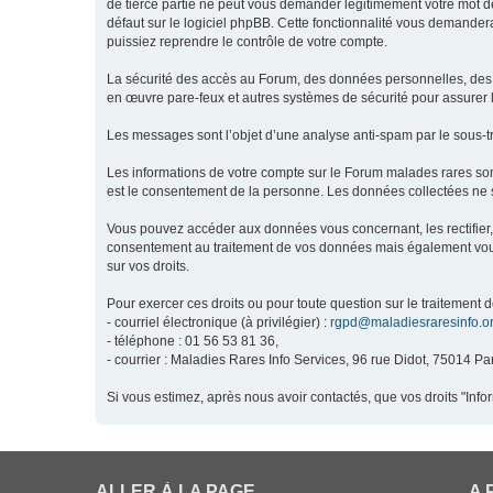
de tierce partie ne peut vous demander légitimement votre mot de
défaut sur le logiciel phpBB. Cette fonctionnalité vous demandera
puissiez reprendre le contrôle de votre compte.
La sécurité des accès au Forum, des données personnelles, des m
en œuvre pare-feux et autres systèmes de sécurité pour assurer l
Les messages sont l’objet d’une analyse anti-spam par le sous-t
Les informations de votre compte sur le Forum malades rares son
est le consentement de la personne. Les données collectées ne s
Vous pouvez accéder aux données vous concernant, les rectifier, 
consentement au traitement de vos données mais également vous o
sur vos droits.
Pour exercer ces droits ou pour toute question sur le traitement 
- courriel électronique (à privilégier) :
rgpd@maladiesraresinfo.o
- téléphone : 01 56 53 81 36,
- courrier : Maladies Rares Info Services, 96 rue Didot, 75014 Par
Si vous estimez, après nous avoir contactés, que vos droits "Inf
ALLER À LA PAGE
A 