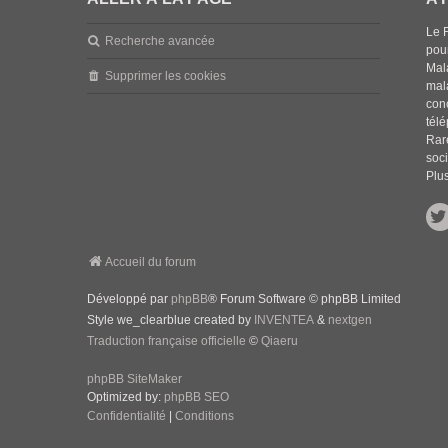
Le 
Recherche avancée
pou
Mala
Supprimer les cookies
mal
con
tél
Rar
soci
Plus
Accueil du forum
Développé par
phpBB
® Forum Software © phpBB Limited
Style we_clearblue created by
INVENTEA
&
nextgen
Traduction française officielle
©
Qiaeru
phpBB SiteMaker
Optimized by:
phpBB SEO
Confidentialité
|
Conditions