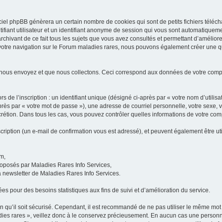
iel phpBB génèrera un certain nombre de cookies qui sont de petits fichiers téléch
ifiant utilisateur et un identifiant anonyme de session qui vous sont automatiquem
rchivant de ce fait tous les sujets que vous avez consultés et permettant d’améliorer
 votre navigation sur le Forum maladies rares, nous pouvons également créer une 
 nous envoyez et que nous collectons. Ceci correspond aux données de votre com
 de l’inscription : un identifiant unique (désigné ci-après par « votre nom d’utili
ès par « votre mot de passe »), une adresse de courriel personnelle, votre sexe, 
iscrétion. Dans tous les cas, vous pouvez contrôler quelles informations de votre c
scription (un e-mail de confirmation vous est adressé), et peuvent également être ut
um,
proposés par Maladies Rares Info Services,
la newsletter de Maladies Rares Info Services.
es pour des besoins statistiques aux fins de suivi et d’amélioration du service.
in qu’il soit sécurisé. Cependant, il est recommandé de ne pas utiliser le même mot 
es rares », veillez donc à le conservez précieusement. En aucun cas une personne