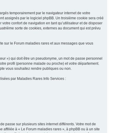
argés temporairement par le navigateur internet de votre
ent assignés par le logiciel phpBB. Un troisième cookie sera créé
 votre confort de navigation en tant qu’utilisateur et de disposer
quatrième sorte de cookies, externes au document qui est prévu
pte sur le Forum maladies rares et aux messages que vous
sateur ») qui doit être un pseudonyme, un mot de passe personnel
votre profil (personne malade ou proche) et votre département.
ompte vous souhaitez rendre publiques ou non.
ilisées par Maladies Rares Info Services :
de passe sur plusieurs sites internet différents. Votre mot de
 affiliée à « Le Forum maladies rares », à phpBB ou à un site