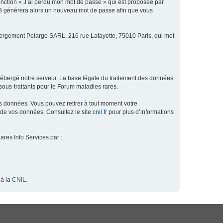
fonction « J’ai perdu mon mot de passe » qui est proposée par
hpBB générera alors un nouveau mot de passe afin que vous
ébergement Pelargo SARL, 216 rue Lafayette, 75010 Paris, qui met
hébergé notre serveur. La base légale du traitement des données
ous-traitants pour le Forum maladies rares.
os données. Vous pouvez retirer à tout moment votre
 de vos données. Consultez le site
cnil.fr
pour plus d’informations
ares Info Services par :
 à la
CNIL
.