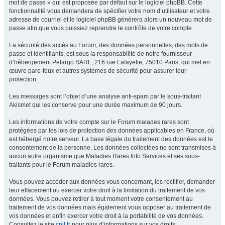
mot de passe » qui est proposée par défaut sur le logiciel phpBB. Cette
fonctionnalité vous demandera de spécifier votre nom d’utilisateur et votre
adresse de courriel et le logiciel phpBB générera alors un nouveau mot de
passe afin que vous puissiez reprendre le contrôle de votre compte.
La sécurité des accès au Forum, des données personnelles, des mots de
passe et identifiants, est sous la responsabilité de notre fournisseur
d’hébergement Pelargo SARL, 216 rue Lafayette, 75010 Paris, qui met en
œuvre pare-feux et autres systèmes de sécurité pour assurer leur
protection.
Les messages sont l’objet d’une analyse anti-spam par le sous-traitant
Akismet qui les conserve pour une durée maximum de 90 jours.
Les informations de votre compte sur le Forum malades rares sont
protégées par les lois de protection des données applicables en France, où
est hébergé notre serveur. La base légale du traitement des données est le
consentement de la personne. Les données collectées ne sont transmises à
aucun autre organisme que Maladies Rares Info Services et ses sous-
traitants pour le Forum maladies rares.
Vous pouvez accéder aux données vous concernant, les rectifier, demander
leur effacement ou exercer votre droit à la limitation du traitement de vos
données. Vous pouvez retirer à tout moment votre consentement au
traitement de vos données mais également vous opposer au traitement de
vos données et enfin exercer votre droit à la portabilité de vos données.
Consultez le site
cnil.fr
pour plus d’informations sur vos droits.