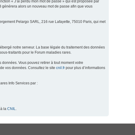
fonction « J’ai perdu mon mot de passe » qui est proposée par
hpBB générera alors un nouveau mot de passe afin que vous
ébergement Pelargo SARL, 216 rue Lafayette, 75010 Paris, qui met
hébergé notre serveur. La base légale du traitement des données
ous-traitants pour le Forum maladies rares.
os données. Vous pouvez retirer à tout moment votre
 de vos données. Consultez le site
cnil.fr
pour plus d’informations
ares Info Services par :
 à la
CNIL
.