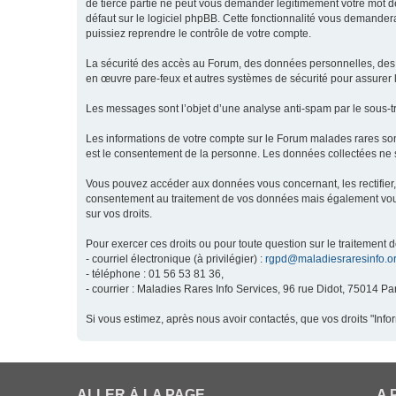
de tierce partie ne peut vous demander légitimement votre mot de
défaut sur le logiciel phpBB. Cette fonctionnalité vous demandera
puissiez reprendre le contrôle de votre compte.
La sécurité des accès au Forum, des données personnelles, des m
en œuvre pare-feux et autres systèmes de sécurité pour assurer l
Les messages sont l’objet d’une analyse anti-spam par le sous-t
Les informations de votre compte sur le Forum malades rares son
est le consentement de la personne. Les données collectées ne s
Vous pouvez accéder aux données vous concernant, les rectifier, 
consentement au traitement de vos données mais également vous o
sur vos droits.
Pour exercer ces droits ou pour toute question sur le traitement 
- courriel électronique (à privilégier) :
rgpd@maladiesraresinfo.o
- téléphone : 01 56 53 81 36,
- courrier : Maladies Rares Info Services, 96 rue Didot, 75014 Par
Si vous estimez, après nous avoir contactés, que vos droits "Inf
ALLER À LA PAGE
A 