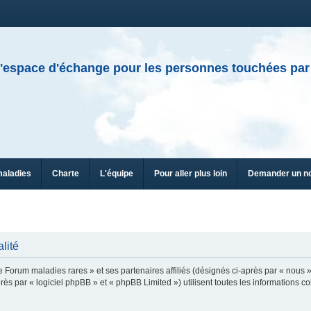
'espace d'échange pour les personnes touchées par
maladies
Charte
L'équipe
Pour aller plus loin
Demander un n
lité
e Forum maladies rares » et ses partenaires affiliés (désignés ci-après par « nous »
ès par « logiciel phpBB » et « phpBB Limited ») utilisent toutes les informations col