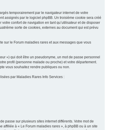
argés temporairement par le navigateur internet de votre
ent assignés par le logiciel phpBB. Un troisième cookie sera créé
 votre confort de navigation en tant qu’utilisateur et de disposer
quatrième sorte de cookies, externes au document qui est prévu
pte sur le Forum maladies rares et aux messages que vous
sateur ») qui doit être un pseudonyme, un mot de passe personnel
votre profil (personne malade ou proche) et votre département.
ompte vous souhaitez rendre publiques ou non.
ilisées par Maladies Rares Info Services :
de passe sur plusieurs sites internet différents. Votre mot de
 affiliée à « Le Forum maladies rares », à phpBB ou à un site