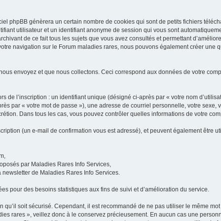
iel phpBB génèrera un certain nombre de cookies qui sont de petits fichiers téléch
ifiant utilisateur et un identifiant anonyme de session qui vous sont automatiquem
rchivant de ce fait tous les sujets que vous avez consultés et permettant d’améliorer
 votre navigation sur le Forum maladies rares, nous pouvons également créer une 
 nous envoyez et que nous collectons. Ceci correspond aux données de votre com
 de l’inscription : un identifiant unique (désigné ci-après par « votre nom d’utili
ès par « votre mot de passe »), une adresse de courriel personnelle, votre sexe, 
iscrétion. Dans tous les cas, vous pouvez contrôler quelles informations de votre c
scription (un e-mail de confirmation vous est adressé), et peuvent également être ut
um,
proposés par Maladies Rares Info Services,
la newsletter de Maladies Rares Info Services.
es pour des besoins statistiques aux fins de suivi et d’amélioration du service.
in qu’il soit sécurisé. Cependant, il est recommandé de ne pas utiliser le même mot 
es rares », veillez donc à le conservez précieusement. En aucun cas une personne