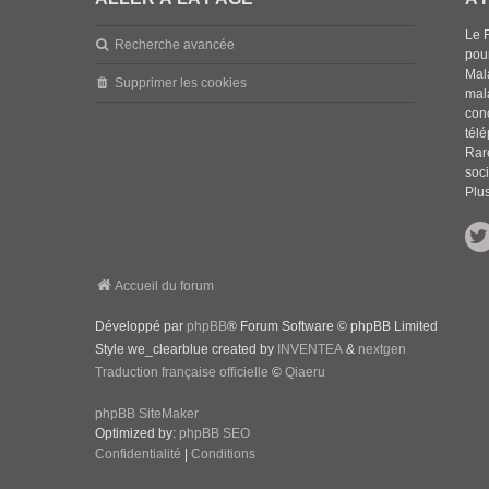
Le 
Recherche avancée
pou
Mala
Supprimer les cookies
mal
con
tél
Rar
soci
Plus
Accueil du forum
Développé par
phpBB
® Forum Software © phpBB Limited
Style we_clearblue created by
INVENTEA
&
nextgen
Traduction française officielle
©
Qiaeru
phpBB SiteMaker
Optimized by:
phpBB SEO
Confidentialité
|
Conditions