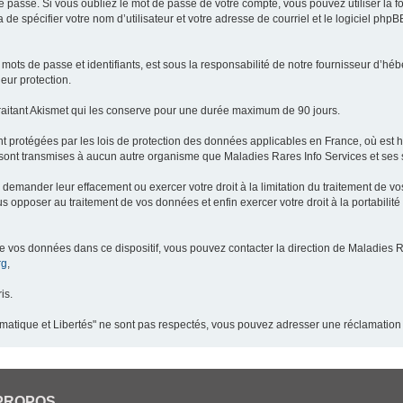
 passe. Si vous oubliez le mot de passe de votre compte, vous pouvez utiliser la 
 de spécifier votre nom d’utilisateur et votre adresse de courriel et le logiciel p
ots de passe et identifiants, est sous la responsabilité de notre fournisseur d’h
eur protection.
raitant Akismet qui les conserve pour une durée maximum de 90 jours.
t protégées par les lois de protection des données applicables en France, où est 
ont transmises à aucun autre organisme que Maladies Rares Info Services et ses s
demander leur effacement ou exercer votre droit à la limitation du traitement de v
pposer au traitement de vos données et enfin exercer votre droit à la portabilité
de vos données dans ce dispositif, vous pouvez contacter la direction de Maladies R
rg
,
is.
ormatique et Libertés" ne sont pas respectés, vous pouvez adresser une réclamation
PROPOS