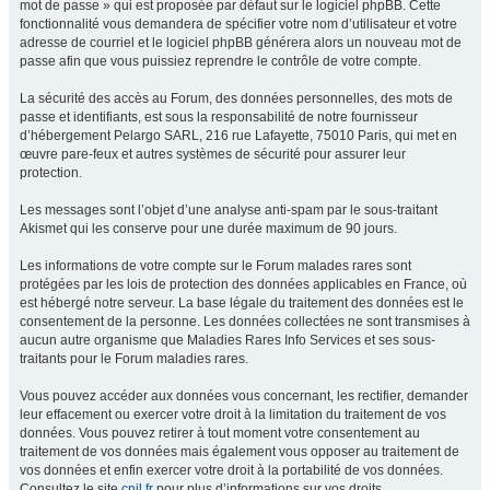
mot de passe » qui est proposée par défaut sur le logiciel phpBB. Cette
fonctionnalité vous demandera de spécifier votre nom d’utilisateur et votre
adresse de courriel et le logiciel phpBB générera alors un nouveau mot de
passe afin que vous puissiez reprendre le contrôle de votre compte.
La sécurité des accès au Forum, des données personnelles, des mots de
passe et identifiants, est sous la responsabilité de notre fournisseur
d’hébergement Pelargo SARL, 216 rue Lafayette, 75010 Paris, qui met en
œuvre pare-feux et autres systèmes de sécurité pour assurer leur
protection.
Les messages sont l’objet d’une analyse anti-spam par le sous-traitant
Akismet qui les conserve pour une durée maximum de 90 jours.
Les informations de votre compte sur le Forum malades rares sont
protégées par les lois de protection des données applicables en France, où
est hébergé notre serveur. La base légale du traitement des données est le
consentement de la personne. Les données collectées ne sont transmises à
aucun autre organisme que Maladies Rares Info Services et ses sous-
traitants pour le Forum maladies rares.
Vous pouvez accéder aux données vous concernant, les rectifier, demander
leur effacement ou exercer votre droit à la limitation du traitement de vos
données. Vous pouvez retirer à tout moment votre consentement au
traitement de vos données mais également vous opposer au traitement de
vos données et enfin exercer votre droit à la portabilité de vos données.
Consultez le site
cnil.fr
pour plus d’informations sur vos droits.