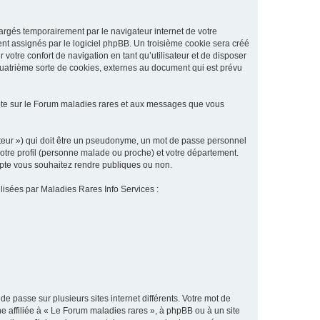
argés temporairement par le navigateur internet de votre
ent assignés par le logiciel phpBB. Un troisième cookie sera créé
 votre confort de navigation en tant qu’utilisateur et de disposer
quatrième sorte de cookies, externes au document qui est prévu
pte sur le Forum maladies rares et aux messages que vous
sateur ») qui doit être un pseudonyme, un mot de passe personnel
votre profil (personne malade ou proche) et votre département.
ompte vous souhaitez rendre publiques ou non.
ilisées par Maladies Rares Info Services :
de passe sur plusieurs sites internet différents. Votre mot de
 affiliée à « Le Forum maladies rares », à phpBB ou à un site