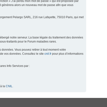
fonction « J’ai perdu mon mot de passe » qui est proposée par
hpBB générera alors un nouveau mot de passe afin que vous
ébergement Pelargo SARL, 216 rue Lafayette, 75010 Paris, qui met
hébergé notre serveur. La base légale du traitement des données
ous-traitants pour le Forum maladies rares.
os données. Vous pouvez retirer à tout moment votre
 de vos données. Consultez le site
cnil.fr
pour plus d’informations
ares Info Services par :
 à la
CNIL
.