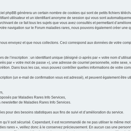
iel phpBB génèrera un certain nombre de cookies qui sont de petits fichiers téléch
ifiant utilisateur et un identifiant anonyme de session qui vous sont automatiquem
rchivant de ce fait tous les sujets que vous avez consultés et permettant d’améliorer
 votre navigation sur le Forum maladies rares, nous pouvons également créer une 
 nous envoyez et que nous collectons. Ceci correspond aux données de votre com
 de l’inscription : un identifiant unique (désigné ci-après par « votre nom d’utili
ès par « votre mot de passe »), une adresse de courriel personnelle, votre sexe, 
iscrétion. Dans tous les cas, vous pouvez contrôler quelles informations de votre c
scription (un e-mail de confirmation vous est adressé), et peuvent également être ut
um,
proposés par Maladies Rares Info Services,
la newsletter de Maladies Rares Info Services.
es pour des besoins statistiques aux fins de suivi et d’amélioration du service.
in qu’il soit sécurisé. Cependant, il est recommandé de ne pas utiliser le même mot 
es rares », veillez donc à le conservez précieusement. En aucun cas une personne