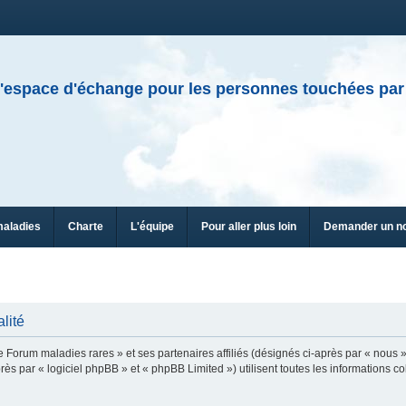
'espace d'échange pour les personnes touchées par
maladies
Charte
L'équipe
Pour aller plus loin
Demander un n
lité
e Forum maladies rares » et ses partenaires affiliés (désignés ci-après par « nous »
ès par « logiciel phpBB » et « phpBB Limited ») utilisent toutes les informations col