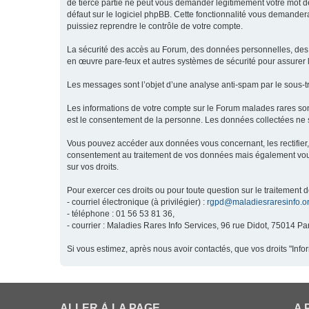
de tierce partie ne peut vous demander légitimement votre mot de
défaut sur le logiciel phpBB. Cette fonctionnalité vous demandera
puissiez reprendre le contrôle de votre compte.
La sécurité des accès au Forum, des données personnelles, des m
en œuvre pare-feux et autres systèmes de sécurité pour assurer l
Les messages sont l’objet d’une analyse anti-spam par le sous-t
Les informations de votre compte sur le Forum malades rares son
est le consentement de la personne. Les données collectées ne s
Vous pouvez accéder aux données vous concernant, les rectifier, 
consentement au traitement de vos données mais également vous o
sur vos droits.
Pour exercer ces droits ou pour toute question sur le traitement 
- courriel électronique (à privilégier) :
rgpd@maladiesraresinfo.o
- téléphone : 01 56 53 81 36,
- courrier : Maladies Rares Info Services, 96 rue Didot, 75014 Par
Si vous estimez, après nous avoir contactés, que vos droits "Inf
ALLER À LA PAGE
A 