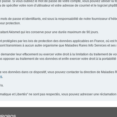
 passe. Si vous oubliez le mot de passe de votre compte, vous pouvez utiliser la 
 de spécifier votre nom d’utilisateur et votre adresse de courriel et le logiciel p
ots de passe et identifiants, est sous la responsabilité de notre fournisseur d’h
eur protection.
raitant Akismet qui les conserve pour une durée maximum de 90 jours.
t protégées par les lois de protection des données applicables en France, où est 
ont transmises à aucun autre organisme que Maladies Rares Info Services et ses s
demander leur effacement ou exercer votre droit à la limitation du traitement de v
pposer au traitement de vos données et enfin exercer votre droit à la portabilité
de vos données dans ce dispositif, vous pouvez contacter la direction de Maladies R
rg
,
is.
ormatique et Libertés" ne sont pas respectés, vous pouvez adresser une réclamation
PROPOS