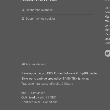
Le 
Recherche avancée
pou
Mala
Supprimer les cookies
mal
con
tél
Rar
soci
Plus
Accueil du forum
Développé par
phpBB
® Forum Software © phpBB Limited
Style we_clearblue created by
INVENTEA
&
nextgen
Traduction française officielle
©
Qiaeru
phpBB SiteMaker
Optimized by:
phpBB SEO
Confidentialité
|
Conditions