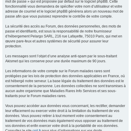
mot de passe » qui est proposée par défaut sur le logiciel phpBB. Cette
fonctionnalité vous demandera de spécifier votre nom d’utilisateur et votre
adresse de courriel et le logiciel phpBB générera alors un nouveau mot de
passe afin que vous puissiez reprendre le contrôle de votre compte.
La sécurité des accès au Forum, des données personnelles, des mots de
passe et identifiants, est sous la responsabilité de notre fournisseur
d’hébergement Pelargo SARL, 216 rue Lafayette, 75010 Paris, qui met en
œuvre pare-feux et autres systèmes de sécurité pour assurer leur
protection.
Les messages sont l’objet d’une analyse anti-spam par le sous-traitant
Akismet qui les conserve pour une durée maximum de 90 jours.
Les informations de votre compte sur le Forum malades rares sont
protégées par les lois de protection des données applicables en France, où
est hébergé notre serveur. La base légale du traitement des données est le
consentement de la personne. Les données collectées ne sont transmises à
aucun autre organisme que Maladies Rares Info Services et ses sous-
traitants pour le Forum maladies rares.
Vous pouvez accéder aux données vous concernant, les rectifier, demander
leur effacement ou exercer votre droit à la limitation du traitement de vos
données. Vous pouvez retirer à tout moment votre consentement au
traitement de vos données mais également vous opposer au traitement de
vos données et enfin exercer votre droit à la portabilité de vos données.
Consultez le site
cnil.fr
pour plus d’informations sur vos droits.