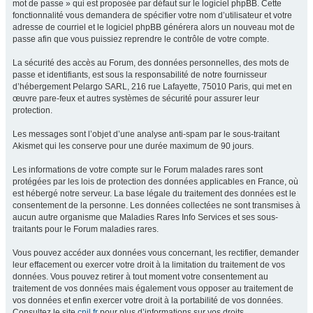
mot de passe » qui est proposée par défaut sur le logiciel phpBB. Cette
fonctionnalité vous demandera de spécifier votre nom d’utilisateur et votre
adresse de courriel et le logiciel phpBB générera alors un nouveau mot de
passe afin que vous puissiez reprendre le contrôle de votre compte.
La sécurité des accès au Forum, des données personnelles, des mots de
passe et identifiants, est sous la responsabilité de notre fournisseur
d’hébergement Pelargo SARL, 216 rue Lafayette, 75010 Paris, qui met en
œuvre pare-feux et autres systèmes de sécurité pour assurer leur
protection.
Les messages sont l’objet d’une analyse anti-spam par le sous-traitant
Akismet qui les conserve pour une durée maximum de 90 jours.
Les informations de votre compte sur le Forum malades rares sont
protégées par les lois de protection des données applicables en France, où
est hébergé notre serveur. La base légale du traitement des données est le
consentement de la personne. Les données collectées ne sont transmises à
aucun autre organisme que Maladies Rares Info Services et ses sous-
traitants pour le Forum maladies rares.
Vous pouvez accéder aux données vous concernant, les rectifier, demander
leur effacement ou exercer votre droit à la limitation du traitement de vos
données. Vous pouvez retirer à tout moment votre consentement au
traitement de vos données mais également vous opposer au traitement de
vos données et enfin exercer votre droit à la portabilité de vos données.
Consultez le site
cnil.fr
pour plus d’informations sur vos droits.