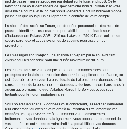
mot de passe » qui est proposée par défaut sur le logiciel phpBB. Cette
fonctionnalité vous demandera de spécifier votre nom d’utilisateur et votre
adresse de courriel et le logiciel phpBB générera alors un nouveau mot de
passe afin que vous puissiez reprendre le contrôle de votre compte.
La sécurité des accès au Forum, des données personnelles, des mots de
passe et identifiants, est sous la responsabilité de notre fournisseur
d’hébergement Pelargo SARL, 216 rue Lafayette, 75010 Paris, qui met en
œuvre pare-feux et autres systèmes de sécurité pour assurer leur
protection.
Les messages sont l’objet d’une analyse anti-spam par le sous-traitant
Akismet qui les conserve pour une durée maximum de 90 jours.
Les informations de votre compte sur le Forum malades rares sont
protégées par les lois de protection des données applicables en France, où
est hébergé notre serveur. La base légale du traitement des données est le
consentement de la personne. Les données collectées ne sont transmises à
aucun autre organisme que Maladies Rares Info Services et ses sous-
traitants pour le Forum maladies rares.
Vous pouvez accéder aux données vous concernant, les rectifier, demander
leur effacement ou exercer votre droit à la limitation du traitement de vos
données. Vous pouvez retirer à tout moment votre consentement au
traitement de vos données mais également vous opposer au traitement de
vos données et enfin exercer votre droit à la portabilité de vos données.
Consultez le site
cnil.fr
pour plus d’informations sur vos droits.