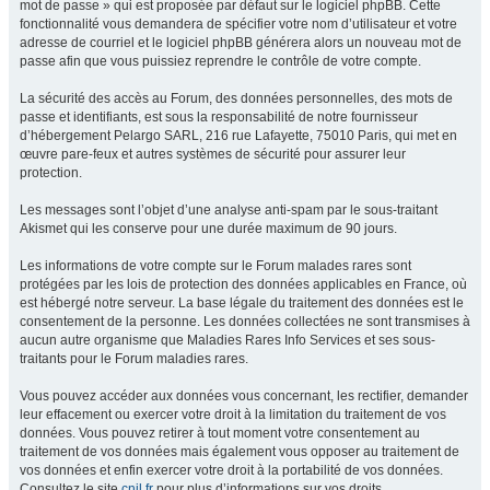
mot de passe » qui est proposée par défaut sur le logiciel phpBB. Cette
fonctionnalité vous demandera de spécifier votre nom d’utilisateur et votre
adresse de courriel et le logiciel phpBB générera alors un nouveau mot de
passe afin que vous puissiez reprendre le contrôle de votre compte.
La sécurité des accès au Forum, des données personnelles, des mots de
passe et identifiants, est sous la responsabilité de notre fournisseur
d’hébergement Pelargo SARL, 216 rue Lafayette, 75010 Paris, qui met en
œuvre pare-feux et autres systèmes de sécurité pour assurer leur
protection.
Les messages sont l’objet d’une analyse anti-spam par le sous-traitant
Akismet qui les conserve pour une durée maximum de 90 jours.
Les informations de votre compte sur le Forum malades rares sont
protégées par les lois de protection des données applicables en France, où
est hébergé notre serveur. La base légale du traitement des données est le
consentement de la personne. Les données collectées ne sont transmises à
aucun autre organisme que Maladies Rares Info Services et ses sous-
traitants pour le Forum maladies rares.
Vous pouvez accéder aux données vous concernant, les rectifier, demander
leur effacement ou exercer votre droit à la limitation du traitement de vos
données. Vous pouvez retirer à tout moment votre consentement au
traitement de vos données mais également vous opposer au traitement de
vos données et enfin exercer votre droit à la portabilité de vos données.
Consultez le site
cnil.fr
pour plus d’informations sur vos droits.