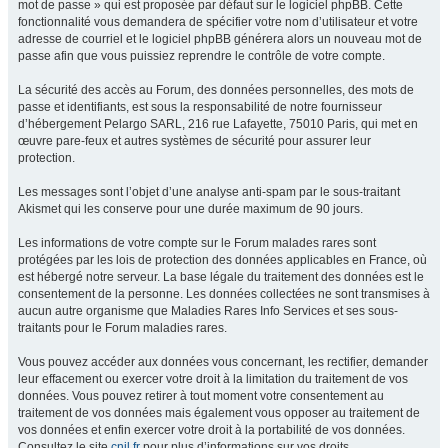
mot de passe » qui est proposée par défaut sur le logiciel phpBB. Cette
fonctionnalité vous demandera de spécifier votre nom d’utilisateur et votre
adresse de courriel et le logiciel phpBB générera alors un nouveau mot de
passe afin que vous puissiez reprendre le contrôle de votre compte.
La sécurité des accès au Forum, des données personnelles, des mots de
passe et identifiants, est sous la responsabilité de notre fournisseur
d’hébergement Pelargo SARL, 216 rue Lafayette, 75010 Paris, qui met en
œuvre pare-feux et autres systèmes de sécurité pour assurer leur
protection.
Les messages sont l’objet d’une analyse anti-spam par le sous-traitant
Akismet qui les conserve pour une durée maximum de 90 jours.
Les informations de votre compte sur le Forum malades rares sont
protégées par les lois de protection des données applicables en France, où
est hébergé notre serveur. La base légale du traitement des données est le
consentement de la personne. Les données collectées ne sont transmises à
aucun autre organisme que Maladies Rares Info Services et ses sous-
traitants pour le Forum maladies rares.
Vous pouvez accéder aux données vous concernant, les rectifier, demander
leur effacement ou exercer votre droit à la limitation du traitement de vos
données. Vous pouvez retirer à tout moment votre consentement au
traitement de vos données mais également vous opposer au traitement de
vos données et enfin exercer votre droit à la portabilité de vos données.
Consultez le site
cnil.fr
pour plus d’informations sur vos droits.