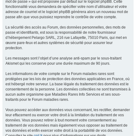
mot de passe » qui est proposée par défaut sur le logiciel phpBB. Cette
fonctionnalité vous demandera de spécifier votre nom d’utilisateur et votre
adresse de courriel et le logiciel phpBB générera alors un nouveau mot de
passe afin que vous puissiez reprendre le contrôle de votre compte.
La sécurité des accès au Forum, des données personnelles, des mots de
passe et identifiants, est sous la responsabilité de notre fournisseur
d’hébergement Pelargo SARL, 216 rue Lafayette, 75010 Paris, qui met en
œuvre pare-feux et autres systèmes de sécurité pour assurer leur
protection.
Les messages sont l’objet d’une analyse anti-spam par le sous-traitant
Akismet qui les conserve pour une durée maximum de 90 jours.
Les informations de votre compte sur le Forum malades rares sont
protégées par les lois de protection des données applicables en France, où
est hébergé notre serveur. La base légale du traitement des données est le
consentement de la personne. Les données collectées ne sont transmises à
aucun autre organisme que Maladies Rares Info Services et ses sous-
traitants pour le Forum maladies rares.
Vous pouvez accéder aux données vous concernant, les rectifier, demander
leur effacement ou exercer votre droit à la limitation du traitement de vos
données. Vous pouvez retirer à tout moment votre consentement au
traitement de vos données mais également vous opposer au traitement de
vos données et enfin exercer votre droit à la portabilité de vos données.
Consultez le site
cnil.fr
pour plus d’informations sur vos droits.