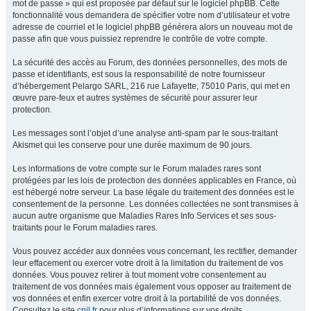
mot de passe » qui est proposée par défaut sur le logiciel phpBB. Cette
fonctionnalité vous demandera de spécifier votre nom d’utilisateur et votre
adresse de courriel et le logiciel phpBB générera alors un nouveau mot de
passe afin que vous puissiez reprendre le contrôle de votre compte.
La sécurité des accès au Forum, des données personnelles, des mots de
passe et identifiants, est sous la responsabilité de notre fournisseur
d’hébergement Pelargo SARL, 216 rue Lafayette, 75010 Paris, qui met en
œuvre pare-feux et autres systèmes de sécurité pour assurer leur
protection.
Les messages sont l’objet d’une analyse anti-spam par le sous-traitant
Akismet qui les conserve pour une durée maximum de 90 jours.
Les informations de votre compte sur le Forum malades rares sont
protégées par les lois de protection des données applicables en France, où
est hébergé notre serveur. La base légale du traitement des données est le
consentement de la personne. Les données collectées ne sont transmises à
aucun autre organisme que Maladies Rares Info Services et ses sous-
traitants pour le Forum maladies rares.
Vous pouvez accéder aux données vous concernant, les rectifier, demander
leur effacement ou exercer votre droit à la limitation du traitement de vos
données. Vous pouvez retirer à tout moment votre consentement au
traitement de vos données mais également vous opposer au traitement de
vos données et enfin exercer votre droit à la portabilité de vos données.
Consultez le site
cnil.fr
pour plus d’informations sur vos droits.