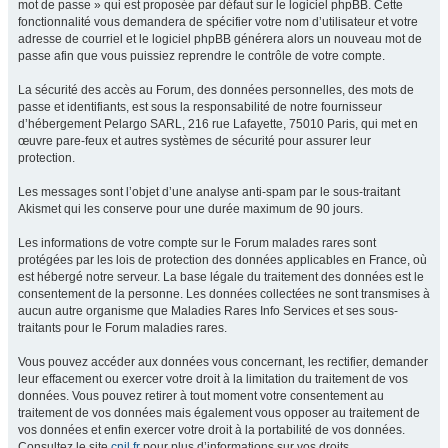
mot de passe » qui est proposée par défaut sur le logiciel phpBB. Cette
fonctionnalité vous demandera de spécifier votre nom d’utilisateur et votre
adresse de courriel et le logiciel phpBB générera alors un nouveau mot de
passe afin que vous puissiez reprendre le contrôle de votre compte.
La sécurité des accès au Forum, des données personnelles, des mots de
passe et identifiants, est sous la responsabilité de notre fournisseur
d’hébergement Pelargo SARL, 216 rue Lafayette, 75010 Paris, qui met en
œuvre pare-feux et autres systèmes de sécurité pour assurer leur
protection.
Les messages sont l’objet d’une analyse anti-spam par le sous-traitant
Akismet qui les conserve pour une durée maximum de 90 jours.
Les informations de votre compte sur le Forum malades rares sont
protégées par les lois de protection des données applicables en France, où
est hébergé notre serveur. La base légale du traitement des données est le
consentement de la personne. Les données collectées ne sont transmises à
aucun autre organisme que Maladies Rares Info Services et ses sous-
traitants pour le Forum maladies rares.
Vous pouvez accéder aux données vous concernant, les rectifier, demander
leur effacement ou exercer votre droit à la limitation du traitement de vos
données. Vous pouvez retirer à tout moment votre consentement au
traitement de vos données mais également vous opposer au traitement de
vos données et enfin exercer votre droit à la portabilité de vos données.
Consultez le site
cnil.fr
pour plus d’informations sur vos droits.