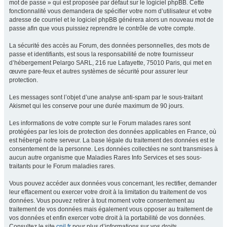
mot de passe » qui est proposée par défaut sur le logiciel phpBB. Cette
fonctionnalité vous demandera de spécifier votre nom d’utilisateur et votre
adresse de courriel et le logiciel phpBB générera alors un nouveau mot de
passe afin que vous puissiez reprendre le contrôle de votre compte.
La sécurité des accès au Forum, des données personnelles, des mots de
passe et identifiants, est sous la responsabilité de notre fournisseur
d’hébergement Pelargo SARL, 216 rue Lafayette, 75010 Paris, qui met en
œuvre pare-feux et autres systèmes de sécurité pour assurer leur
protection.
Les messages sont l’objet d’une analyse anti-spam par le sous-traitant
Akismet qui les conserve pour une durée maximum de 90 jours.
Les informations de votre compte sur le Forum malades rares sont
protégées par les lois de protection des données applicables en France, où
est hébergé notre serveur. La base légale du traitement des données est le
consentement de la personne. Les données collectées ne sont transmises à
aucun autre organisme que Maladies Rares Info Services et ses sous-
traitants pour le Forum maladies rares.
Vous pouvez accéder aux données vous concernant, les rectifier, demander
leur effacement ou exercer votre droit à la limitation du traitement de vos
données. Vous pouvez retirer à tout moment votre consentement au
traitement de vos données mais également vous opposer au traitement de
vos données et enfin exercer votre droit à la portabilité de vos données.
Consultez le site
cnil.fr
pour plus d’informations sur vos droits.