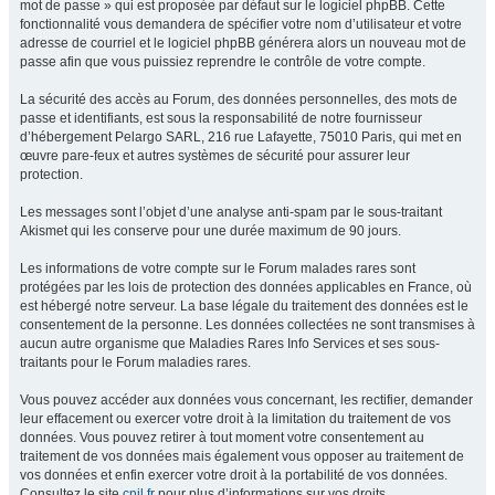
mot de passe » qui est proposée par défaut sur le logiciel phpBB. Cette
fonctionnalité vous demandera de spécifier votre nom d’utilisateur et votre
adresse de courriel et le logiciel phpBB générera alors un nouveau mot de
passe afin que vous puissiez reprendre le contrôle de votre compte.
La sécurité des accès au Forum, des données personnelles, des mots de
passe et identifiants, est sous la responsabilité de notre fournisseur
d’hébergement Pelargo SARL, 216 rue Lafayette, 75010 Paris, qui met en
œuvre pare-feux et autres systèmes de sécurité pour assurer leur
protection.
Les messages sont l’objet d’une analyse anti-spam par le sous-traitant
Akismet qui les conserve pour une durée maximum de 90 jours.
Les informations de votre compte sur le Forum malades rares sont
protégées par les lois de protection des données applicables en France, où
est hébergé notre serveur. La base légale du traitement des données est le
consentement de la personne. Les données collectées ne sont transmises à
aucun autre organisme que Maladies Rares Info Services et ses sous-
traitants pour le Forum maladies rares.
Vous pouvez accéder aux données vous concernant, les rectifier, demander
leur effacement ou exercer votre droit à la limitation du traitement de vos
données. Vous pouvez retirer à tout moment votre consentement au
traitement de vos données mais également vous opposer au traitement de
vos données et enfin exercer votre droit à la portabilité de vos données.
Consultez le site
cnil.fr
pour plus d’informations sur vos droits.