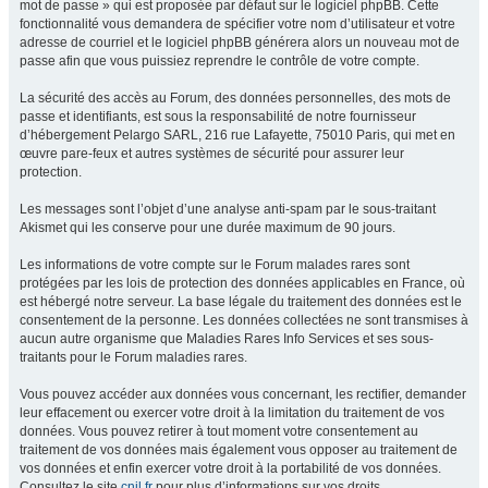
mot de passe » qui est proposée par défaut sur le logiciel phpBB. Cette
fonctionnalité vous demandera de spécifier votre nom d’utilisateur et votre
adresse de courriel et le logiciel phpBB générera alors un nouveau mot de
passe afin que vous puissiez reprendre le contrôle de votre compte.
La sécurité des accès au Forum, des données personnelles, des mots de
passe et identifiants, est sous la responsabilité de notre fournisseur
d’hébergement Pelargo SARL, 216 rue Lafayette, 75010 Paris, qui met en
œuvre pare-feux et autres systèmes de sécurité pour assurer leur
protection.
Les messages sont l’objet d’une analyse anti-spam par le sous-traitant
Akismet qui les conserve pour une durée maximum de 90 jours.
Les informations de votre compte sur le Forum malades rares sont
protégées par les lois de protection des données applicables en France, où
est hébergé notre serveur. La base légale du traitement des données est le
consentement de la personne. Les données collectées ne sont transmises à
aucun autre organisme que Maladies Rares Info Services et ses sous-
traitants pour le Forum maladies rares.
Vous pouvez accéder aux données vous concernant, les rectifier, demander
leur effacement ou exercer votre droit à la limitation du traitement de vos
données. Vous pouvez retirer à tout moment votre consentement au
traitement de vos données mais également vous opposer au traitement de
vos données et enfin exercer votre droit à la portabilité de vos données.
Consultez le site
cnil.fr
pour plus d’informations sur vos droits.