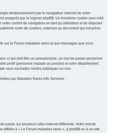
argés temporairement par le navigateur internet de votre
ent assignés par le logiciel phpBB. Un troisième cookie sera créé
 votre confort de navigation en tant qu’utilisateur et de disposer
quatrième sorte de cookies, externes au document qui est prévu
pte sur le Forum maladies rares et aux messages que vous
sateur ») qui doit être un pseudonyme, un mot de passe personnel
votre profil (personne malade ou proche) et votre département.
ompte vous souhaitez rendre publiques ou non.
ilisées par Maladies Rares Info Services :
de passe sur plusieurs sites internet différents. Votre mot de
 affiliée à « Le Forum maladies rares », à phpBB ou à un site