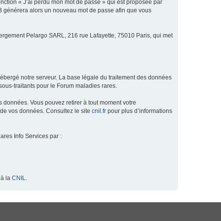
fonction « J’ai perdu mon mot de passe » qui est proposée par
hpBB générera alors un nouveau mot de passe afin que vous
ébergement Pelargo SARL, 216 rue Lafayette, 75010 Paris, qui met
hébergé notre serveur. La base légale du traitement des données
ous-traitants pour le Forum maladies rares.
os données. Vous pouvez retirer à tout moment votre
 de vos données. Consultez le site
cnil.fr
pour plus d’informations
ares Info Services par :
 à la
CNIL
.