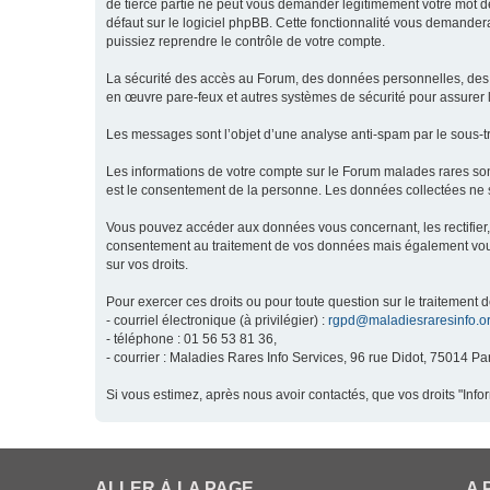
de tierce partie ne peut vous demander légitimement votre mot de
défaut sur le logiciel phpBB. Cette fonctionnalité vous demandera
puissiez reprendre le contrôle de votre compte.
La sécurité des accès au Forum, des données personnelles, des m
en œuvre pare-feux et autres systèmes de sécurité pour assurer l
Les messages sont l’objet d’une analyse anti-spam par le sous-t
Les informations de votre compte sur le Forum malades rares son
est le consentement de la personne. Les données collectées ne s
Vous pouvez accéder aux données vous concernant, les rectifier, 
consentement au traitement de vos données mais également vous o
sur vos droits.
Pour exercer ces droits ou pour toute question sur le traitement 
- courriel électronique (à privilégier) :
rgpd@maladiesraresinfo.o
- téléphone : 01 56 53 81 36,
- courrier : Maladies Rares Info Services, 96 rue Didot, 75014 Par
Si vous estimez, après nous avoir contactés, que vos droits "Inf
ALLER À LA PAGE
A 