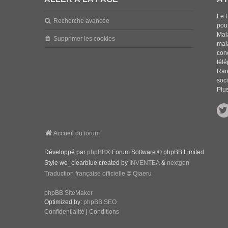
Le 
Recherche avancée
pou
Mala
Supprimer les cookies
mal
con
tél
Rar
soci
Plus
Accueil du forum
Développé par
phpBB
® Forum Software © phpBB Limited
Style we_clearblue created by
INVENTEA
&
nextgen
Traduction française officielle
©
Qiaeru
phpBB SiteMaker
Optimized by:
phpBB SEO
Confidentialité
|
Conditions