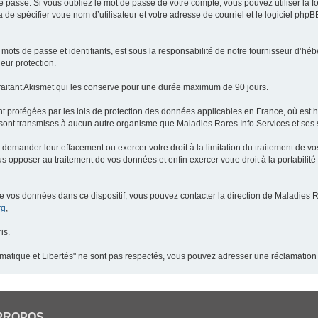
 passe. Si vous oubliez le mot de passe de votre compte, vous pouvez utiliser la 
 de spécifier votre nom d’utilisateur et votre adresse de courriel et le logiciel p
ots de passe et identifiants, est sous la responsabilité de notre fournisseur d’h
eur protection.
raitant Akismet qui les conserve pour une durée maximum de 90 jours.
t protégées par les lois de protection des données applicables en France, où est 
ont transmises à aucun autre organisme que Maladies Rares Info Services et ses s
demander leur effacement ou exercer votre droit à la limitation du traitement de v
pposer au traitement de vos données et enfin exercer votre droit à la portabilité
de vos données dans ce dispositif, vous pouvez contacter la direction de Maladies R
rg
,
is.
ormatique et Libertés" ne sont pas respectés, vous pouvez adresser une réclamation
PROPOS