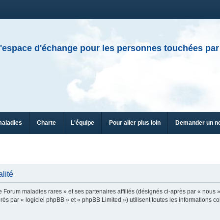
'espace d'échange pour les personnes touchées par
maladies
Charte
L'équipe
Pour aller plus loin
Demander un n
lité
e Forum maladies rares » et ses partenaires affiliés (désignés ci-après par « nous »
ès par « logiciel phpBB » et « phpBB Limited ») utilisent toutes les informations col