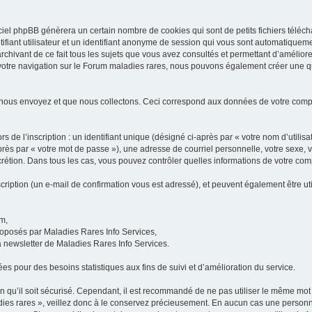
iel phpBB génèrera un certain nombre de cookies qui sont de petits fichiers téléch
ifiant utilisateur et un identifiant anonyme de session qui vous sont automatiquem
rchivant de ce fait tous les sujets que vous avez consultés et permettant d’améliorer
 votre navigation sur le Forum maladies rares, nous pouvons également créer une 
 nous envoyez et que nous collectons. Ceci correspond aux données de votre com
 de l’inscription : un identifiant unique (désigné ci-après par « votre nom d’utili
ès par « votre mot de passe »), une adresse de courriel personnelle, votre sexe, 
iscrétion. Dans tous les cas, vous pouvez contrôler quelles informations de votre c
scription (un e-mail de confirmation vous est adressé), et peuvent également être ut
um,
proposés par Maladies Rares Info Services,
la newsletter de Maladies Rares Info Services.
es pour des besoins statistiques aux fins de suivi et d’amélioration du service.
in qu’il soit sécurisé. Cependant, il est recommandé de ne pas utiliser le même mot 
es rares », veillez donc à le conservez précieusement. En aucun cas une personne