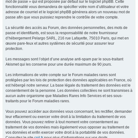
mot de passe » qui est proposée par défaut sur le logiciel phpBB. Cette
fonctionnalité vous demandera de spécifier votre nom d’utilisateur et votre
adresse de courriel et le logiciel phpBB générera alors un nouveau mot de
passe afin que vous puissiez reprendre le contrôle de votre compte.
La sécurité des accès au Forum, des données personnelles, des mots de
passe et identifiants, est sous la responsabilité de notre fournisseur
d’hébergement Pelargo SARL, 216 rue Lafayette, 75010 Paris, qui met en
œuvre pare-feux et autres systèmes de sécurité pour assurer leur
protection.
Les messages sont l’objet d’une analyse anti-spam par le sous-traitant
Akismet qui les conserve pour une durée maximum de 90 jours.
Les informations de votre compte sur le Forum malades rares sont
protégées par les lois de protection des données applicables en France, où
est hébergé notre serveur. La base légale du traitement des données est le
consentement de la personne. Les données collectées ne sont transmises à
aucun autre organisme que Maladies Rares Info Services et ses sous-
traitants pour le Forum maladies rares.
Vous pouvez accéder aux données vous concernant, les rectifier, demander
leur effacement ou exercer votre droit à la limitation du traitement de vos
données. Vous pouvez retirer à tout moment votre consentement au
traitement de vos données mais également vous opposer au traitement de
vos données et enfin exercer votre droit à la portabilité de vos données.
Consultez le site
cnil.fr
pour plus d’informations sur vos droits.