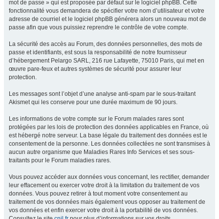
mot de passe » qui est proposée par défaut sur le logiciel phpBB. Cette
fonctionnalité vous demandera de spécifier votre nom d’utilisateur et votre
adresse de courriel et le logiciel phpBB générera alors un nouveau mot de
passe afin que vous puissiez reprendre le contrôle de votre compte.
La sécurité des accès au Forum, des données personnelles, des mots de
passe et identifiants, est sous la responsabilité de notre fournisseur
d’hébergement Pelargo SARL, 216 rue Lafayette, 75010 Paris, qui met en
œuvre pare-feux et autres systèmes de sécurité pour assurer leur
protection.
Les messages sont l’objet d’une analyse anti-spam par le sous-traitant
Akismet qui les conserve pour une durée maximum de 90 jours.
Les informations de votre compte sur le Forum malades rares sont
protégées par les lois de protection des données applicables en France, où
est hébergé notre serveur. La base légale du traitement des données est le
consentement de la personne. Les données collectées ne sont transmises à
aucun autre organisme que Maladies Rares Info Services et ses sous-
traitants pour le Forum maladies rares.
Vous pouvez accéder aux données vous concernant, les rectifier, demander
leur effacement ou exercer votre droit à la limitation du traitement de vos
données. Vous pouvez retirer à tout moment votre consentement au
traitement de vos données mais également vous opposer au traitement de
vos données et enfin exercer votre droit à la portabilité de vos données.
Consultez le site
cnil.fr
pour plus d’informations sur vos droits.