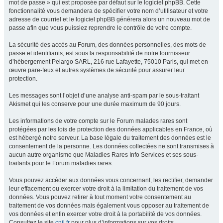
mot de passe » qui est proposée par défaut sur le logiciel phpBB. Cette
fonctionnalité vous demandera de spécifier votre nom d’utilisateur et votre
adresse de courriel et le logiciel phpBB générera alors un nouveau mot de
passe afin que vous puissiez reprendre le contrôle de votre compte.
La sécurité des accès au Forum, des données personnelles, des mots de
passe et identifiants, est sous la responsabilité de notre fournisseur
d’hébergement Pelargo SARL, 216 rue Lafayette, 75010 Paris, qui met en
œuvre pare-feux et autres systèmes de sécurité pour assurer leur
protection.
Les messages sont l’objet d’une analyse anti-spam par le sous-traitant
Akismet qui les conserve pour une durée maximum de 90 jours.
Les informations de votre compte sur le Forum malades rares sont
protégées par les lois de protection des données applicables en France, où
est hébergé notre serveur. La base légale du traitement des données est le
consentement de la personne. Les données collectées ne sont transmises à
aucun autre organisme que Maladies Rares Info Services et ses sous-
traitants pour le Forum maladies rares.
Vous pouvez accéder aux données vous concernant, les rectifier, demander
leur effacement ou exercer votre droit à la limitation du traitement de vos
données. Vous pouvez retirer à tout moment votre consentement au
traitement de vos données mais également vous opposer au traitement de
vos données et enfin exercer votre droit à la portabilité de vos données.
Consultez le site
cnil.fr
pour plus d’informations sur vos droits.