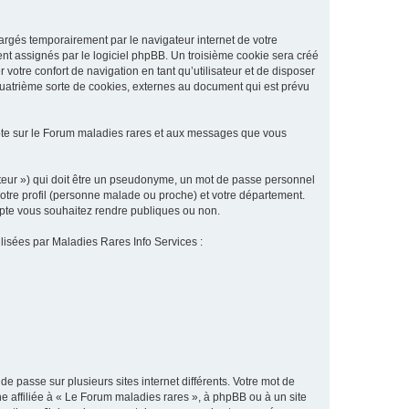
argés temporairement par le navigateur internet de votre
ent assignés par le logiciel phpBB. Un troisième cookie sera créé
 votre confort de navigation en tant qu’utilisateur et de disposer
quatrième sorte de cookies, externes au document qui est prévu
pte sur le Forum maladies rares et aux messages que vous
sateur ») qui doit être un pseudonyme, un mot de passe personnel
votre profil (personne malade ou proche) et votre département.
ompte vous souhaitez rendre publiques ou non.
ilisées par Maladies Rares Info Services :
de passe sur plusieurs sites internet différents. Votre mot de
 affiliée à « Le Forum maladies rares », à phpBB ou à un site