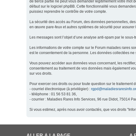
de tierce partie ne peut vous demander légitimement votre mot de
défaut sur le logiciel phpBB. Cette fonctionnalité vous demandera
puissiez reprendre le contrôle de votre compte.
La sécurité des accès au Forum, des données personnelles, des m
en œuvre pare-feux et autres systèmes de sécurité pour assurer l
Les messages sont l’objet d’une analyse anti-spam par le sous-t
Les informations de votre compte sur le Forum malades rares son
est le consentement de la personne. Les données collectées ne s
Vous pouvez accéder aux données vous concernant, les rectifier, 
consentement au traitement de vos données mais également vous o
sur vos droits.
Pour exercer ces droits ou pour toute question sur le traitement 
- courriel électronique (à privilégier) :
rgpd@maladiesraresinfo.o
- téléphone : 01 56 53 81 36,
- courrier : Maladies Rares Info Services, 96 rue Didot, 75014 Par
Si vous estimez, après nous avoir contactés, que vos droits "Inf
ALLER À LA PAGE
A 