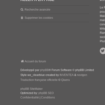
Le 
Recherche avancée
pou
Mala
Supprimer les cookies
mal
con
tél
Rar
soci
Plus
Accueil du forum
Développé par
phpBB
® Forum Software © phpBB Limited
Style we_clearblue created by
INVENTEA
&
nextgen
Traduction française officielle
©
Qiaeru
phpBB SiteMaker
Optimized by:
phpBB SEO
Confidentialité
|
Conditions