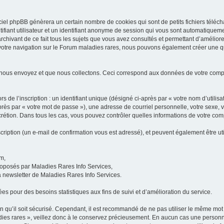
iel phpBB génèrera un certain nombre de cookies qui sont de petits fichiers téléch
ifiant utilisateur et un identifiant anonyme de session qui vous sont automatiquem
rchivant de ce fait tous les sujets que vous avez consultés et permettant d’améliorer
 votre navigation sur le Forum maladies rares, nous pouvons également créer une 
 nous envoyez et que nous collectons. Ceci correspond aux données de votre com
 de l’inscription : un identifiant unique (désigné ci-après par « votre nom d’utili
ès par « votre mot de passe »), une adresse de courriel personnelle, votre sexe, 
iscrétion. Dans tous les cas, vous pouvez contrôler quelles informations de votre c
scription (un e-mail de confirmation vous est adressé), et peuvent également être ut
um,
proposés par Maladies Rares Info Services,
la newsletter de Maladies Rares Info Services.
es pour des besoins statistiques aux fins de suivi et d’amélioration du service.
in qu’il soit sécurisé. Cependant, il est recommandé de ne pas utiliser le même mot 
es rares », veillez donc à le conservez précieusement. En aucun cas une personne