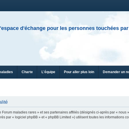
'espace d'échange pour les personnes touchées par
maladies
Charte
L'équipe
Pour aller plus loin
Demander un n
lité
e Forum maladies rares » et ses partenaires affiliés (désignés ci-après par « nous »
ès par « logiciel phpBB » et « phpBB Limited ») utilisent toutes les informations col