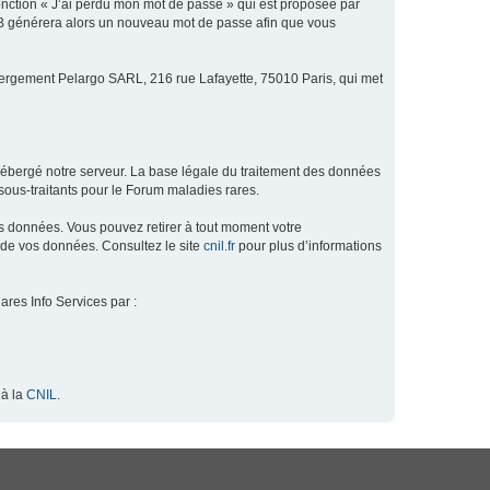
fonction « J’ai perdu mon mot de passe » qui est proposée par
hpBB générera alors un nouveau mot de passe afin que vous
ébergement Pelargo SARL, 216 rue Lafayette, 75010 Paris, qui met
hébergé notre serveur. La base légale du traitement des données
ous-traitants pour le Forum maladies rares.
os données. Vous pouvez retirer à tout moment votre
 de vos données. Consultez le site
cnil.fr
pour plus d’informations
ares Info Services par :
 à la
CNIL
.