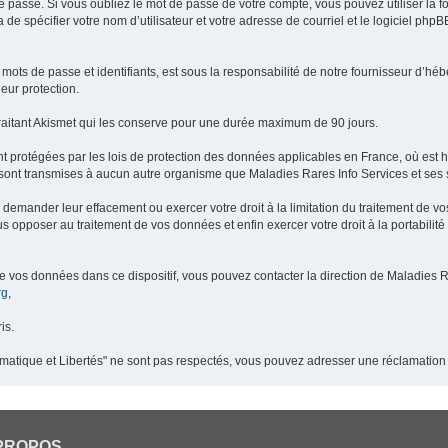
 passe. Si vous oubliez le mot de passe de votre compte, vous pouvez utiliser la 
 de spécifier votre nom d’utilisateur et votre adresse de courriel et le logiciel p
ots de passe et identifiants, est sous la responsabilité de notre fournisseur d’h
eur protection.
raitant Akismet qui les conserve pour une durée maximum de 90 jours.
t protégées par les lois de protection des données applicables en France, où est 
ont transmises à aucun autre organisme que Maladies Rares Info Services et ses s
demander leur effacement ou exercer votre droit à la limitation du traitement de v
pposer au traitement de vos données et enfin exercer votre droit à la portabilité
de vos données dans ce dispositif, vous pouvez contacter la direction de Maladies R
rg
,
is.
ormatique et Libertés" ne sont pas respectés, vous pouvez adresser une réclamation
PROPOS