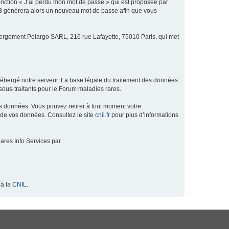
fonction « J’ai perdu mon mot de passe » qui est proposée par
hpBB générera alors un nouveau mot de passe afin que vous
ébergement Pelargo SARL, 216 rue Lafayette, 75010 Paris, qui met
hébergé notre serveur. La base légale du traitement des données
ous-traitants pour le Forum maladies rares.
os données. Vous pouvez retirer à tout moment votre
 de vos données. Consultez le site
cnil.fr
pour plus d’informations
ares Info Services par :
 à la
CNIL
.