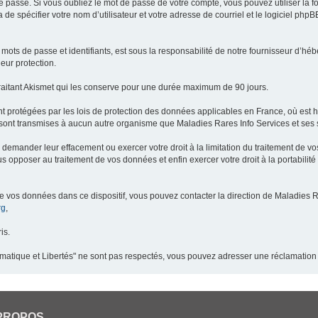
 passe. Si vous oubliez le mot de passe de votre compte, vous pouvez utiliser la 
 de spécifier votre nom d’utilisateur et votre adresse de courriel et le logiciel p
ots de passe et identifiants, est sous la responsabilité de notre fournisseur d’h
eur protection.
raitant Akismet qui les conserve pour une durée maximum de 90 jours.
t protégées par les lois de protection des données applicables en France, où est 
ont transmises à aucun autre organisme que Maladies Rares Info Services et ses s
demander leur effacement ou exercer votre droit à la limitation du traitement de v
pposer au traitement de vos données et enfin exercer votre droit à la portabilité
de vos données dans ce dispositif, vous pouvez contacter la direction de Maladies R
rg
,
is.
ormatique et Libertés" ne sont pas respectés, vous pouvez adresser une réclamation
PROPOS