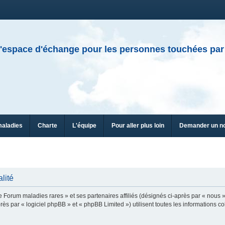
'espace d'échange pour les personnes touchées par
maladies
Charte
L'équipe
Pour aller plus loin
Demander un n
lité
e Forum maladies rares » et ses partenaires affiliés (désignés ci-après par « nous »
ès par « logiciel phpBB » et « phpBB Limited ») utilisent toutes les informations col