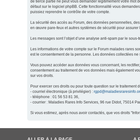
de tierce partie ne peut vous demander légitimement votre mot de
défaut sur le logiciel phpBB. Cette fonctionnalité vous demandera
puissiez reprendre le contrôle de votre compte.
La sécurité des accès au Forum, des données personnelles, des m
en œuvre pare-feux et autres systèmes de sécurité pour assurer l
Les messages sont l’objet d’une analyse anti-spam par le sous-t
Les informations de votre compte sur le Forum malades rares son
est le consentement de la personne. Les données collectées ne s
Vous pouvez accéder aux données vous concernant, les rectifier, 
consentement au traitement de vos données mais également vous o
sur vos droits.
Pour exercer ces droits ou pour toute question sur le traitement 
- courriel électronique (à privilégier) :
rgpd@maladiesraresinfo.o
- téléphone : 01 56 53 81 36,
- courrier : Maladies Rares Info Services, 96 rue Didot, 75014 Par
Si vous estimez, après nous avoir contactés, que vos droits "Inf
ALLER À LA PAGE
A 