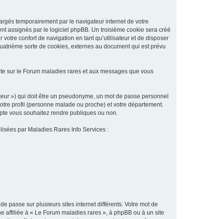
argés temporairement par le navigateur internet de votre
ent assignés par le logiciel phpBB. Un troisième cookie sera créé
 votre confort de navigation en tant qu’utilisateur et de disposer
quatrième sorte de cookies, externes au document qui est prévu
pte sur le Forum maladies rares et aux messages que vous
sateur ») qui doit être un pseudonyme, un mot de passe personnel
votre profil (personne malade ou proche) et votre département.
ompte vous souhaitez rendre publiques ou non.
ilisées par Maladies Rares Info Services :
de passe sur plusieurs sites internet différents. Votre mot de
 affiliée à « Le Forum maladies rares », à phpBB ou à un site