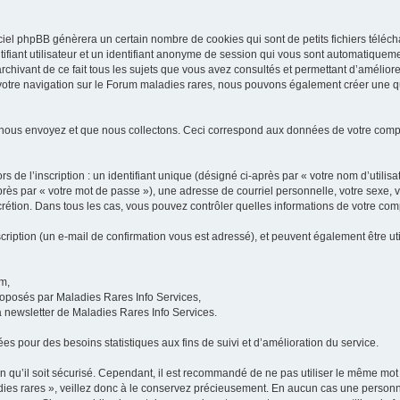
iel phpBB génèrera un certain nombre de cookies qui sont de petits fichiers téléch
ifiant utilisateur et un identifiant anonyme de session qui vous sont automatiquem
rchivant de ce fait tous les sujets que vous avez consultés et permettant d’améliorer
 votre navigation sur le Forum maladies rares, nous pouvons également créer une 
 nous envoyez et que nous collectons. Ceci correspond aux données de votre com
 de l’inscription : un identifiant unique (désigné ci-après par « votre nom d’utili
ès par « votre mot de passe »), une adresse de courriel personnelle, votre sexe, 
iscrétion. Dans tous les cas, vous pouvez contrôler quelles informations de votre c
scription (un e-mail de confirmation vous est adressé), et peuvent également être ut
um,
proposés par Maladies Rares Info Services,
la newsletter de Maladies Rares Info Services.
es pour des besoins statistiques aux fins de suivi et d’amélioration du service.
in qu’il soit sécurisé. Cependant, il est recommandé de ne pas utiliser le même mot 
es rares », veillez donc à le conservez précieusement. En aucun cas une personne