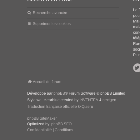
Le 
Recherche avancée
pou
Mala
Supprimer les cookies
mal
con
tél
Rar
soci
Plus
Accueil du forum
Développé par
phpBB
® Forum Software © phpBB Limited
Style we_clearblue created by
INVENTEA
&
nextgen
Traduction française officielle
©
Qiaeru
phpBB SiteMaker
Optimized by:
phpBB SEO
Confidentialité
|
Conditions