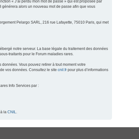
fonction « J’ai perdu mon mot de passe » qui est proposée par
hpBB générera alors un nouveau mot de passe afin que vous
ébergement Pelargo SARL, 216 rue Lafayette, 75010 Paris, qui met
hébergé notre serveur. La base légale du traitement des données
ous-traitants pour le Forum maladies rares.
os données. Vous pouvez retirer à tout moment votre
 de vos données. Consultez le site
cnil.fr
pour plus d’informations
ares Info Services par :
 à la
CNIL
.