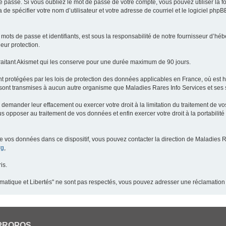
 passe. Si vous oubliez le mot de passe de votre compte, vous pouvez utiliser la 
 de spécifier votre nom d’utilisateur et votre adresse de courriel et le logiciel p
ots de passe et identifiants, est sous la responsabilité de notre fournisseur d’h
eur protection.
raitant Akismet qui les conserve pour une durée maximum de 90 jours.
t protégées par les lois de protection des données applicables en France, où est 
ont transmises à aucun autre organisme que Maladies Rares Info Services et ses s
demander leur effacement ou exercer votre droit à la limitation du traitement de v
pposer au traitement de vos données et enfin exercer votre droit à la portabilité
de vos données dans ce dispositif, vous pouvez contacter la direction de Maladies R
rg
,
is.
ormatique et Libertés" ne sont pas respectés, vous pouvez adresser une réclamation
PROPOS