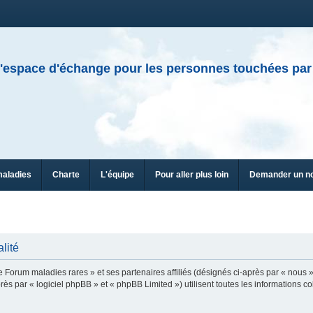
'espace d'échange pour les personnes touchées par
maladies
Charte
L'équipe
Pour aller plus loin
Demander un n
lité
e Forum maladies rares » et ses partenaires affiliés (désignés ci-après par « nous »
ès par « logiciel phpBB » et « phpBB Limited ») utilisent toutes les informations col