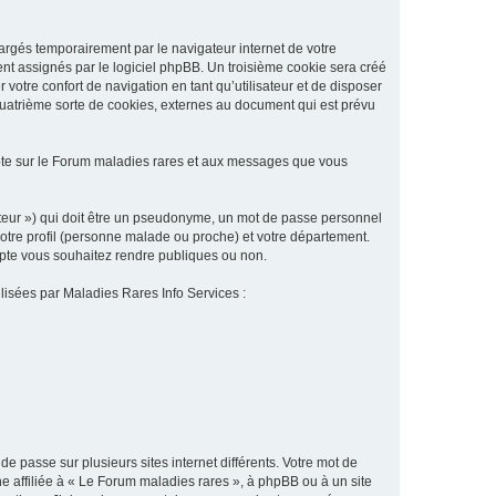
argés temporairement par le navigateur internet de votre
ent assignés par le logiciel phpBB. Un troisième cookie sera créé
 votre confort de navigation en tant qu’utilisateur et de disposer
quatrième sorte de cookies, externes au document qui est prévu
pte sur le Forum maladies rares et aux messages que vous
sateur ») qui doit être un pseudonyme, un mot de passe personnel
votre profil (personne malade ou proche) et votre département.
ompte vous souhaitez rendre publiques ou non.
ilisées par Maladies Rares Info Services :
de passe sur plusieurs sites internet différents. Votre mot de
 affiliée à « Le Forum maladies rares », à phpBB ou à un site