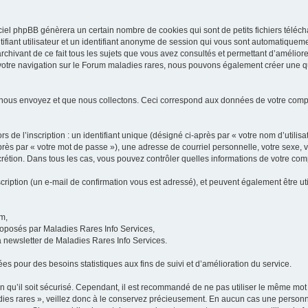
iel phpBB génèrera un certain nombre de cookies qui sont de petits fichiers téléch
ifiant utilisateur et un identifiant anonyme de session qui vous sont automatiquem
rchivant de ce fait tous les sujets que vous avez consultés et permettant d’améliorer
 votre navigation sur le Forum maladies rares, nous pouvons également créer une 
 nous envoyez et que nous collectons. Ceci correspond aux données de votre com
 de l’inscription : un identifiant unique (désigné ci-après par « votre nom d’utili
ès par « votre mot de passe »), une adresse de courriel personnelle, votre sexe, 
iscrétion. Dans tous les cas, vous pouvez contrôler quelles informations de votre c
scription (un e-mail de confirmation vous est adressé), et peuvent également être ut
um,
proposés par Maladies Rares Info Services,
la newsletter de Maladies Rares Info Services.
es pour des besoins statistiques aux fins de suivi et d’amélioration du service.
in qu’il soit sécurisé. Cependant, il est recommandé de ne pas utiliser le même mot 
es rares », veillez donc à le conservez précieusement. En aucun cas une personne