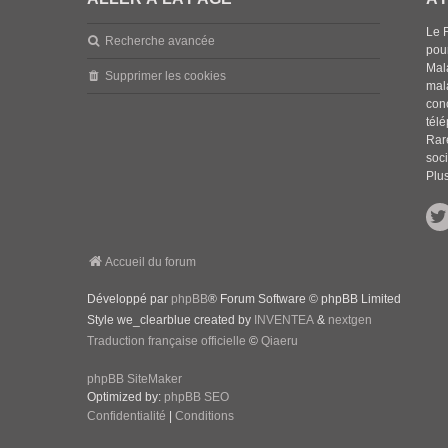
Le 
Recherche avancée
pou
Mala
Supprimer les cookies
mal
con
tél
Rar
soci
Plus
Accueil du forum
Développé par
phpBB
® Forum Software © phpBB Limited
Style we_clearblue created by
INVENTEA
&
nextgen
Traduction française officielle
©
Qiaeru
phpBB SiteMaker
Optimized by:
phpBB SEO
Confidentialité
|
Conditions