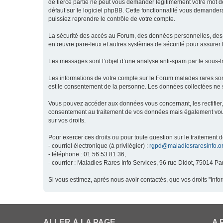
de tierce partie ne peut vous demander légitimement votre mot de
défaut sur le logiciel phpBB. Cette fonctionnalité vous demandera
puissiez reprendre le contrôle de votre compte.
La sécurité des accès au Forum, des données personnelles, des m
en œuvre pare-feux et autres systèmes de sécurité pour assurer l
Les messages sont l’objet d’une analyse anti-spam par le sous-t
Les informations de votre compte sur le Forum malades rares son
est le consentement de la personne. Les données collectées ne s
Vous pouvez accéder aux données vous concernant, les rectifier, 
consentement au traitement de vos données mais également vous o
sur vos droits.
Pour exercer ces droits ou pour toute question sur le traitement 
- courriel électronique (à privilégier) :
rgpd@maladiesraresinfo.o
- téléphone : 01 56 53 81 36,
- courrier : Maladies Rares Info Services, 96 rue Didot, 75014 Par
Si vous estimez, après nous avoir contactés, que vos droits "Inf
ALLER À LA PAGE
A 