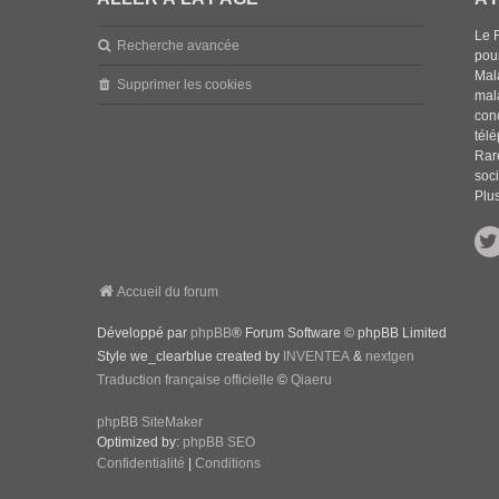
Le 
Recherche avancée
pou
Mala
Supprimer les cookies
mal
con
tél
Rar
soci
Plus
Accueil du forum
Développé par
phpBB
® Forum Software © phpBB Limited
Style we_clearblue created by
INVENTEA
&
nextgen
Traduction française officielle
©
Qiaeru
phpBB SiteMaker
Optimized by:
phpBB SEO
Confidentialité
|
Conditions