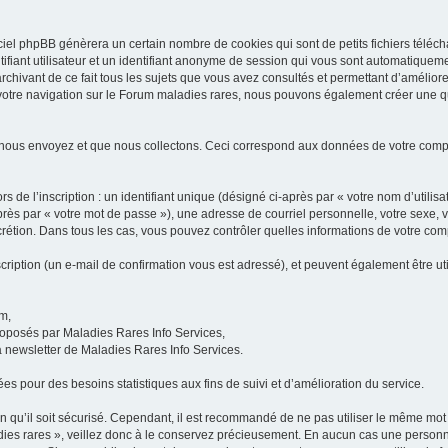
iel phpBB génèrera un certain nombre de cookies qui sont de petits fichiers téléch
ifiant utilisateur et un identifiant anonyme de session qui vous sont automatiquem
rchivant de ce fait tous les sujets que vous avez consultés et permettant d’améliorer
 votre navigation sur le Forum maladies rares, nous pouvons également créer une 
 nous envoyez et que nous collectons. Ceci correspond aux données de votre com
 de l’inscription : un identifiant unique (désigné ci-après par « votre nom d’utili
ès par « votre mot de passe »), une adresse de courriel personnelle, votre sexe, 
iscrétion. Dans tous les cas, vous pouvez contrôler quelles informations de votre c
scription (un e-mail de confirmation vous est adressé), et peuvent également être ut
um,
proposés par Maladies Rares Info Services,
la newsletter de Maladies Rares Info Services.
es pour des besoins statistiques aux fins de suivi et d’amélioration du service.
in qu’il soit sécurisé. Cependant, il est recommandé de ne pas utiliser le même mot 
es rares », veillez donc à le conservez précieusement. En aucun cas une personne