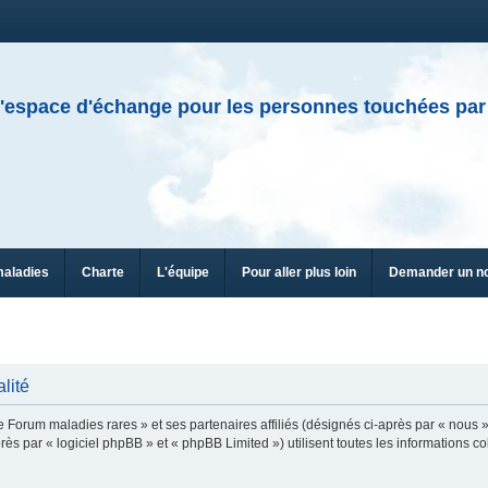
'espace d'échange pour les personnes touchées par
maladies
Charte
L'équipe
Pour aller plus loin
Demander un n
lité
e Forum maladies rares » et ses partenaires affiliés (désignés ci-après par « nous »
ès par « logiciel phpBB » et « phpBB Limited ») utilisent toutes les informations col