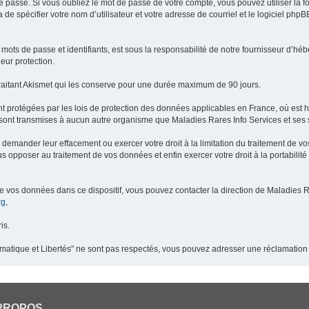
 passe. Si vous oubliez le mot de passe de votre compte, vous pouvez utiliser la 
 de spécifier votre nom d’utilisateur et votre adresse de courriel et le logiciel p
ots de passe et identifiants, est sous la responsabilité de notre fournisseur d’h
eur protection.
raitant Akismet qui les conserve pour une durée maximum de 90 jours.
t protégées par les lois de protection des données applicables en France, où est 
ont transmises à aucun autre organisme que Maladies Rares Info Services et ses s
demander leur effacement ou exercer votre droit à la limitation du traitement de v
pposer au traitement de vos données et enfin exercer votre droit à la portabilité
de vos données dans ce dispositif, vous pouvez contacter la direction de Maladies R
rg
,
is.
ormatique et Libertés" ne sont pas respectés, vous pouvez adresser une réclamation
PROPOS