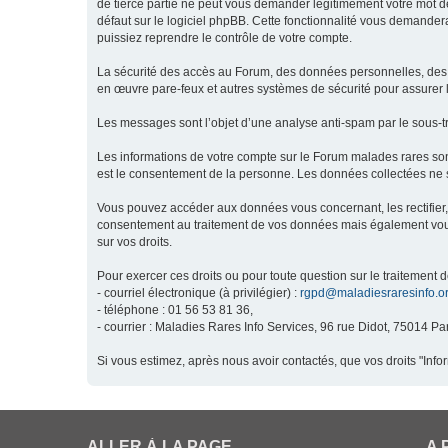
de tierce partie ne peut vous demander légitimement votre mot de
défaut sur le logiciel phpBB. Cette fonctionnalité vous demandera
puissiez reprendre le contrôle de votre compte.
La sécurité des accès au Forum, des données personnelles, des m
en œuvre pare-feux et autres systèmes de sécurité pour assurer l
Les messages sont l’objet d’une analyse anti-spam par le sous-t
Les informations de votre compte sur le Forum malades rares son
est le consentement de la personne. Les données collectées ne s
Vous pouvez accéder aux données vous concernant, les rectifier, 
consentement au traitement de vos données mais également vous o
sur vos droits.
Pour exercer ces droits ou pour toute question sur le traitement 
- courriel électronique (à privilégier) :
rgpd@maladiesraresinfo.o
- téléphone : 01 56 53 81 36,
- courrier : Maladies Rares Info Services, 96 rue Didot, 75014 Par
Si vous estimez, après nous avoir contactés, que vos droits "Inf
ALLER À LA PAGE
A 