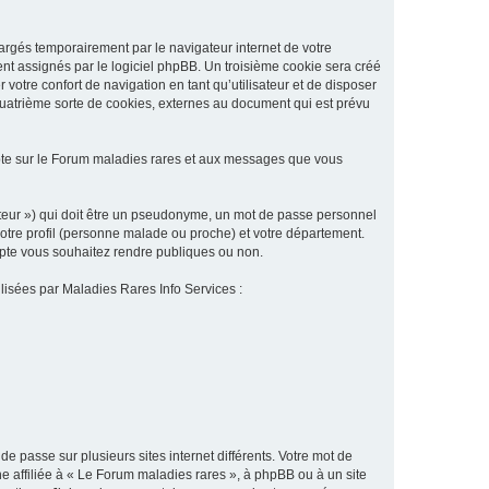
argés temporairement par le navigateur internet de votre
ent assignés par le logiciel phpBB. Un troisième cookie sera créé
 votre confort de navigation en tant qu’utilisateur et de disposer
quatrième sorte de cookies, externes au document qui est prévu
pte sur le Forum maladies rares et aux messages que vous
sateur ») qui doit être un pseudonyme, un mot de passe personnel
votre profil (personne malade ou proche) et votre département.
ompte vous souhaitez rendre publiques ou non.
ilisées par Maladies Rares Info Services :
de passe sur plusieurs sites internet différents. Votre mot de
 affiliée à « Le Forum maladies rares », à phpBB ou à un site