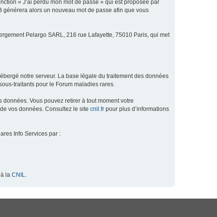
fonction « J’ai perdu mon mot de passe » qui est proposée par
hpBB générera alors un nouveau mot de passe afin que vous
ébergement Pelargo SARL, 216 rue Lafayette, 75010 Paris, qui met
hébergé notre serveur. La base légale du traitement des données
ous-traitants pour le Forum maladies rares.
os données. Vous pouvez retirer à tout moment votre
 de vos données. Consultez le site
cnil.fr
pour plus d’informations
ares Info Services par :
 à la
CNIL
.