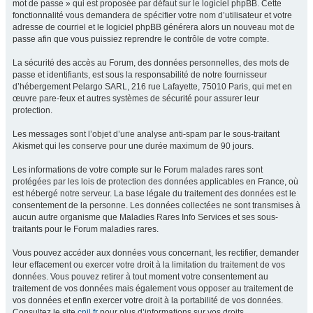
mot de passe » qui est proposée par défaut sur le logiciel phpBB. Cette
fonctionnalité vous demandera de spécifier votre nom d’utilisateur et votre
adresse de courriel et le logiciel phpBB générera alors un nouveau mot de
passe afin que vous puissiez reprendre le contrôle de votre compte.
La sécurité des accès au Forum, des données personnelles, des mots de
passe et identifiants, est sous la responsabilité de notre fournisseur
d’hébergement Pelargo SARL, 216 rue Lafayette, 75010 Paris, qui met en
œuvre pare-feux et autres systèmes de sécurité pour assurer leur
protection.
Les messages sont l’objet d’une analyse anti-spam par le sous-traitant
Akismet qui les conserve pour une durée maximum de 90 jours.
Les informations de votre compte sur le Forum malades rares sont
protégées par les lois de protection des données applicables en France, où
est hébergé notre serveur. La base légale du traitement des données est le
consentement de la personne. Les données collectées ne sont transmises à
aucun autre organisme que Maladies Rares Info Services et ses sous-
traitants pour le Forum maladies rares.
Vous pouvez accéder aux données vous concernant, les rectifier, demander
leur effacement ou exercer votre droit à la limitation du traitement de vos
données. Vous pouvez retirer à tout moment votre consentement au
traitement de vos données mais également vous opposer au traitement de
vos données et enfin exercer votre droit à la portabilité de vos données.
Consultez le site
cnil.fr
pour plus d’informations sur vos droits.