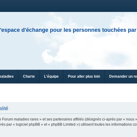
'espace d'échange pour les personnes touchées par
maladies
Charte
L'équipe
Pour aller plus loin
Demander un n
lité
e Forum maladies rares » et ses partenaires affiliés (désignés ci-après par « nous »
ès par « logiciel phpBB » et « phpBB Limited ») utilisent toutes les informations col