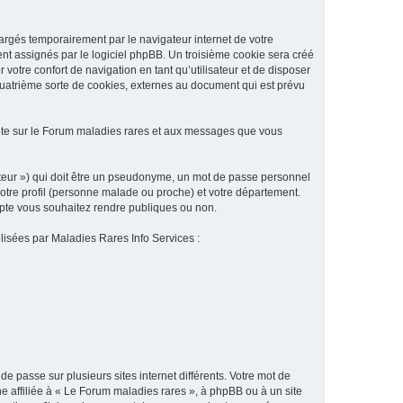
argés temporairement par le navigateur internet de votre
ent assignés par le logiciel phpBB. Un troisième cookie sera créé
 votre confort de navigation en tant qu’utilisateur et de disposer
quatrième sorte de cookies, externes au document qui est prévu
pte sur le Forum maladies rares et aux messages que vous
sateur ») qui doit être un pseudonyme, un mot de passe personnel
votre profil (personne malade ou proche) et votre département.
ompte vous souhaitez rendre publiques ou non.
ilisées par Maladies Rares Info Services :
de passe sur plusieurs sites internet différents. Votre mot de
 affiliée à « Le Forum maladies rares », à phpBB ou à un site