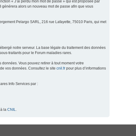
fonction « J’ai perdu mon mot de passe » qui est proposée par
hpBB générera alors un nouveau mot de passe afin que vous
ébergement Pelargo SARL, 216 rue Lafayette, 75010 Paris, qui met
hébergé notre serveur. La base légale du traitement des données
ous-traitants pour le Forum maladies rares.
os données. Vous pouvez retirer à tout moment votre
 de vos données. Consultez le site
cnil.fr
pour plus d’informations
ares Info Services par :
 à la
CNIL
.