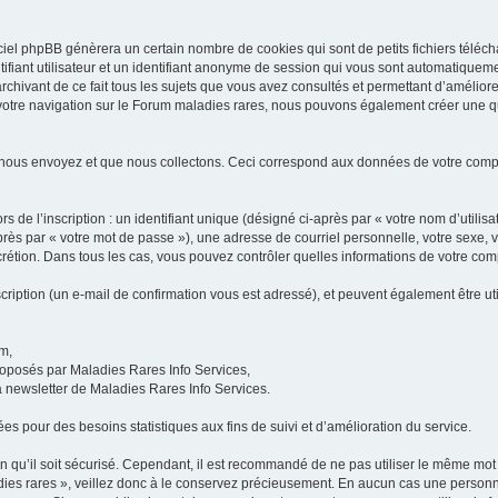
iel phpBB génèrera un certain nombre de cookies qui sont de petits fichiers téléch
ifiant utilisateur et un identifiant anonyme de session qui vous sont automatiquem
rchivant de ce fait tous les sujets que vous avez consultés et permettant d’améliorer
 votre navigation sur le Forum maladies rares, nous pouvons également créer une 
 nous envoyez et que nous collectons. Ceci correspond aux données de votre com
 de l’inscription : un identifiant unique (désigné ci-après par « votre nom d’utili
ès par « votre mot de passe »), une adresse de courriel personnelle, votre sexe, 
iscrétion. Dans tous les cas, vous pouvez contrôler quelles informations de votre c
scription (un e-mail de confirmation vous est adressé), et peuvent également être ut
um,
proposés par Maladies Rares Info Services,
la newsletter de Maladies Rares Info Services.
es pour des besoins statistiques aux fins de suivi et d’amélioration du service.
in qu’il soit sécurisé. Cependant, il est recommandé de ne pas utiliser le même mot 
es rares », veillez donc à le conservez précieusement. En aucun cas une personne