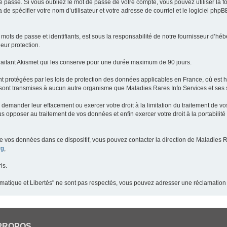
 passe. Si vous oubliez le mot de passe de votre compte, vous pouvez utiliser la 
 de spécifier votre nom d’utilisateur et votre adresse de courriel et le logiciel p
ots de passe et identifiants, est sous la responsabilité de notre fournisseur d’h
eur protection.
raitant Akismet qui les conserve pour une durée maximum de 90 jours.
t protégées par les lois de protection des données applicables en France, où est 
ont transmises à aucun autre organisme que Maladies Rares Info Services et ses s
demander leur effacement ou exercer votre droit à la limitation du traitement de v
pposer au traitement de vos données et enfin exercer votre droit à la portabilité
de vos données dans ce dispositif, vous pouvez contacter la direction de Maladies R
rg
,
is.
ormatique et Libertés" ne sont pas respectés, vous pouvez adresser une réclamation
PROPOS