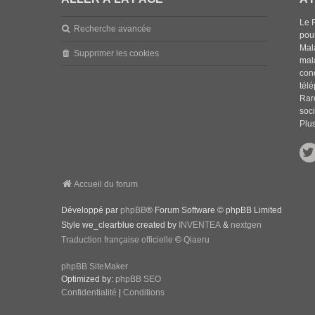
Le 
Recherche avancée
pou
Mala
Supprimer les cookies
mal
con
tél
Rar
soci
Plus
Accueil du forum
Développé par
phpBB
® Forum Software © phpBB Limited
Style we_clearblue created by
INVENTEA
&
nextgen
Traduction française officielle
©
Qiaeru
phpBB SiteMaker
Optimized by:
phpBB SEO
Confidentialité
|
Conditions