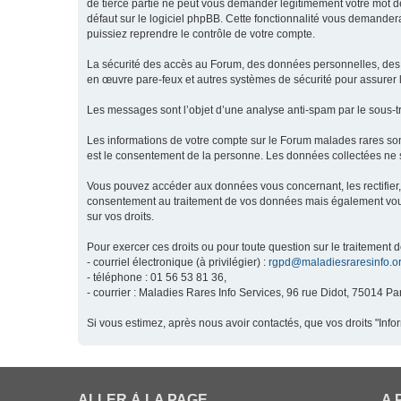
de tierce partie ne peut vous demander légitimement votre mot de
défaut sur le logiciel phpBB. Cette fonctionnalité vous demandera
puissiez reprendre le contrôle de votre compte.
La sécurité des accès au Forum, des données personnelles, des m
en œuvre pare-feux et autres systèmes de sécurité pour assurer l
Les messages sont l’objet d’une analyse anti-spam par le sous-t
Les informations de votre compte sur le Forum malades rares son
est le consentement de la personne. Les données collectées ne s
Vous pouvez accéder aux données vous concernant, les rectifier, 
consentement au traitement de vos données mais également vous o
sur vos droits.
Pour exercer ces droits ou pour toute question sur le traitement 
- courriel électronique (à privilégier) :
rgpd@maladiesraresinfo.o
- téléphone : 01 56 53 81 36,
- courrier : Maladies Rares Info Services, 96 rue Didot, 75014 Par
Si vous estimez, après nous avoir contactés, que vos droits "Inf
ALLER À LA PAGE
A 