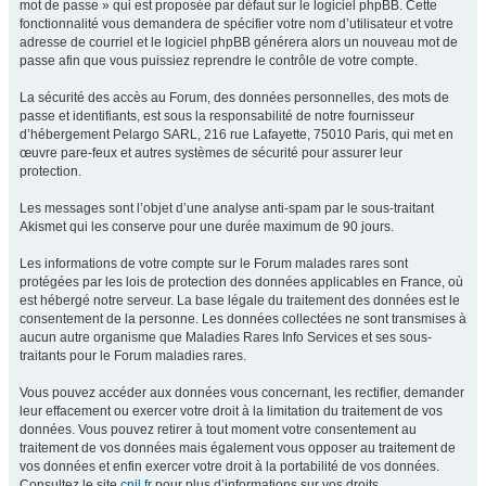
mot de passe » qui est proposée par défaut sur le logiciel phpBB. Cette
fonctionnalité vous demandera de spécifier votre nom d’utilisateur et votre
adresse de courriel et le logiciel phpBB générera alors un nouveau mot de
passe afin que vous puissiez reprendre le contrôle de votre compte.
La sécurité des accès au Forum, des données personnelles, des mots de
passe et identifiants, est sous la responsabilité de notre fournisseur
d’hébergement Pelargo SARL, 216 rue Lafayette, 75010 Paris, qui met en
œuvre pare-feux et autres systèmes de sécurité pour assurer leur
protection.
Les messages sont l’objet d’une analyse anti-spam par le sous-traitant
Akismet qui les conserve pour une durée maximum de 90 jours.
Les informations de votre compte sur le Forum malades rares sont
protégées par les lois de protection des données applicables en France, où
est hébergé notre serveur. La base légale du traitement des données est le
consentement de la personne. Les données collectées ne sont transmises à
aucun autre organisme que Maladies Rares Info Services et ses sous-
traitants pour le Forum maladies rares.
Vous pouvez accéder aux données vous concernant, les rectifier, demander
leur effacement ou exercer votre droit à la limitation du traitement de vos
données. Vous pouvez retirer à tout moment votre consentement au
traitement de vos données mais également vous opposer au traitement de
vos données et enfin exercer votre droit à la portabilité de vos données.
Consultez le site
cnil.fr
pour plus d’informations sur vos droits.