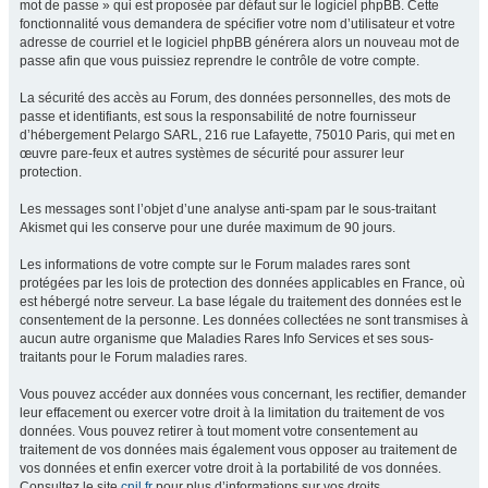
mot de passe » qui est proposée par défaut sur le logiciel phpBB. Cette
fonctionnalité vous demandera de spécifier votre nom d’utilisateur et votre
adresse de courriel et le logiciel phpBB générera alors un nouveau mot de
passe afin que vous puissiez reprendre le contrôle de votre compte.
La sécurité des accès au Forum, des données personnelles, des mots de
passe et identifiants, est sous la responsabilité de notre fournisseur
d’hébergement Pelargo SARL, 216 rue Lafayette, 75010 Paris, qui met en
œuvre pare-feux et autres systèmes de sécurité pour assurer leur
protection.
Les messages sont l’objet d’une analyse anti-spam par le sous-traitant
Akismet qui les conserve pour une durée maximum de 90 jours.
Les informations de votre compte sur le Forum malades rares sont
protégées par les lois de protection des données applicables en France, où
est hébergé notre serveur. La base légale du traitement des données est le
consentement de la personne. Les données collectées ne sont transmises à
aucun autre organisme que Maladies Rares Info Services et ses sous-
traitants pour le Forum maladies rares.
Vous pouvez accéder aux données vous concernant, les rectifier, demander
leur effacement ou exercer votre droit à la limitation du traitement de vos
données. Vous pouvez retirer à tout moment votre consentement au
traitement de vos données mais également vous opposer au traitement de
vos données et enfin exercer votre droit à la portabilité de vos données.
Consultez le site
cnil.fr
pour plus d’informations sur vos droits.