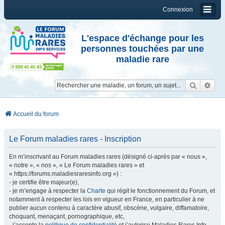
Connexion
L'espace d'échange pour les
personnes touchées par une
maladie rare
Reche
Re
Accueil du forum
Le Forum maladies rares - Inscription
En m’inscrivant au Forum maladies rares (désigné ci-après par « nous »,
« notre », « nos », « Le Forum maladies rares » et
« https://forums.maladiesraresinfo.org ») :
- je certifie être majeur(e),
- je m’engage à respecter la
Charte
qui régit le fonctionnement du Forum, et
notamment à respecter les lois en vigueur en France, en particulier à ne
publier aucun contenu à caractère abusif, obscène, vulgaire, diffamatoire,
choquant, menaçant, pornographique, etc,