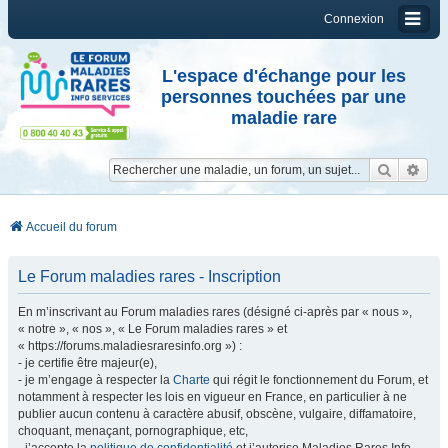
Connexion
L'espace d'échange pour les
personnes touchées par une
maladie rare
Reche
Re
Accueil du forum
Le Forum maladies rares - Inscription
En m’inscrivant au Forum maladies rares (désigné ci-après par « nous »,
« notre », « nos », « Le Forum maladies rares » et
« https://forums.maladiesraresinfo.org ») :
- je certifie être majeur(e),
- je m’engage à respecter la
Charte
qui régit le fonctionnement du Forum, et
notamment à respecter les lois en vigueur en France, en particulier à ne
publier aucun contenu à caractère abusif, obscène, vulgaire, diffamatoire,
choquant, menaçant, pornographique, etc,