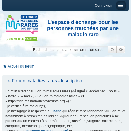
Connexion
L'espace d'échange pour les
personnes touchées par une
maladie rare
Reche
Re
Accueil du forum
Le Forum maladies rares - Inscription
En m’inscrivant au Forum maladies rares (désigné ci-après par « nous »,
« notre », « nos », « Le Forum maladies rares » et
« https://forums.maladiesraresinfo.org ») :
- je certifie être majeur(e),
- je m’engage à respecter la
Charte
qui régit le fonctionnement du Forum, et
notamment à respecter les lois en vigueur en France, en particulier à ne
publier aucun contenu à caractère abusif, obscène, vulgaire, diffamatoire,
choquant, menaçant, pornographique, etc,