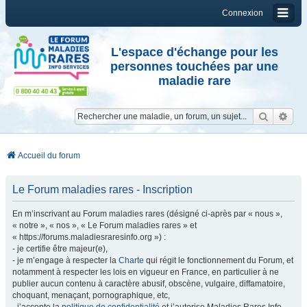
Connexion
L'espace d'échange pour les
personnes touchées par une
maladie rare
Reche
Re
Accueil du forum
Le Forum maladies rares - Inscription
En m’inscrivant au Forum maladies rares (désigné ci-après par « nous »,
« notre », « nos », « Le Forum maladies rares » et
« https://forums.maladiesraresinfo.org ») :
- je certifie être majeur(e),
- je m’engage à respecter la
Charte
qui régit le fonctionnement du Forum, et
notamment à respecter les lois en vigueur en France, en particulier à ne
publier aucun contenu à caractère abusif, obscène, vulgaire, diffamatoire,
choquant, menaçant, pornographique, etc,